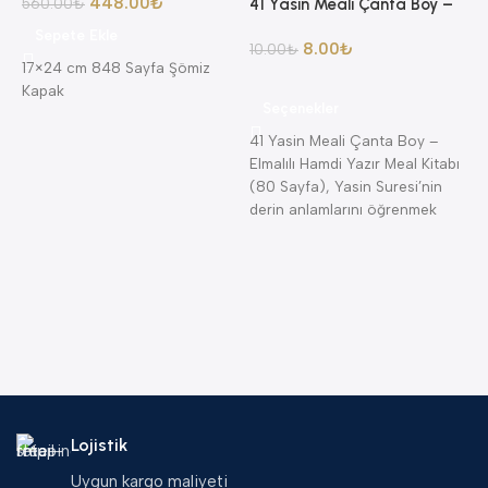
448.00
₺
560.00
₺
41 Yasin Meali Çanta Boy –
Elmalılı Hamdi Yazır Meal
Sepete Ekle
8.00
₺
Kitabı (80 Sayfa)
10.00
₺
17×24 cm 848 Sayfa Şömiz
Kapak
Seçenekler
41 Yasin Meali Çanta Boy –
8
Elmalılı Hamdi Yazır Meal Kitabı
A
(80 Sayfa), Yasin Suresi’nin
4
A
derin anlamlarını öğrenmek
K
isteyenler için
K
K
—
(
B
Lojistik
Uygun kargo maliyeti