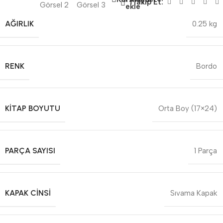
Takip Et:
ekle
AĞIRLIK
0.25 kg
RENK
Bordo
KITAP BOYUTU
Orta Boy (17×24)
PARÇA SAYISI
1 Parça
KAPAK CINSI
Sıvama Kapak