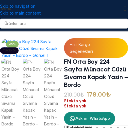
Skip to navigation
Menü
Skip to main content
Ana Sayfa
/
Yasin Cüzleri
/
Sıvama Kapaklı Yasin Cüzleri
Hızlı Kargo
-15%
TÜKENDI
Seçenekleri
FN Orta Boy 224
Sayfa Münacat Cüzü
Sıvama Kapak Yasin –
Bordo
178.00
₺
210.00
₺
Stokta yok
Stokta yok
Ask on WhatsApp
Favorilere
Karşılaştır