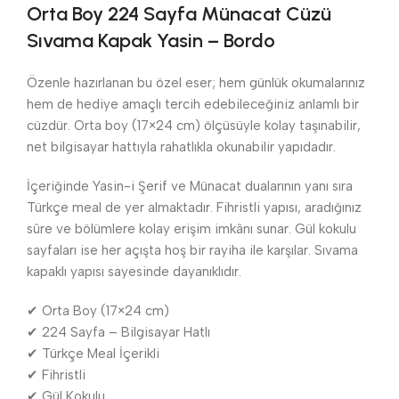
Orta Boy 224 Sayfa Münacat Cüzü
Sıvama Kapak Yasin – Bordo
Özenle hazırlanan bu özel eser; hem günlük okumalarınız
hem de hediye amaçlı tercih edebileceğiniz anlamlı bir
cüzdür. Orta boy (17×24 cm) ölçüsüyle kolay taşınabilir,
net bilgisayar hattıyla rahatlıkla okunabilir yapıdadır.
İçeriğinde Yasin-i Şerif ve Münacat dualarının yanı sıra
Türkçe meal de yer almaktadır. Fihristli yapısı, aradığınız
sûre ve bölümlere kolay erişim imkânı sunar. Gül kokulu
sayfaları ise her açışta hoş bir rayiha ile karşılar. Sıvama
kapaklı yapısı sayesinde dayanıklıdır.
✔ Orta Boy (17×24 cm)
✔ 224 Sayfa – Bilgisayar Hatlı
✔ Türkçe Meal İçerikli
✔ Fihristli
✔ Gül Kokulu