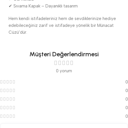
✔ Sıvama Kapak – Dayanıklı tasarım
Hem kendi istifadeleriniz hem de sevdiklerinize hediye
edebileceğiniz zarif ve istifadeye yönelik bir Münacat
Cüzü’dür.
Müşteri Değerlendirmesi
0 yorum
0
0
0
0
0