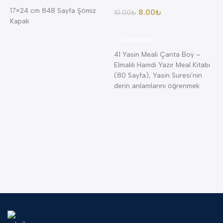
17×24 cm 848 Sayfa Şömiz
8.00
₺
10.00
₺
Kapak
8
Seçenekler
A
41 Yasin Meali Çanta Boy –
A
Elmalılı Hamdi Yazır Meal Kitabı
K
(80 Sayfa), Yasin Suresi’nin
K
derin anlamlarını öğrenmek
isteyenler için
4
K
—
(
B