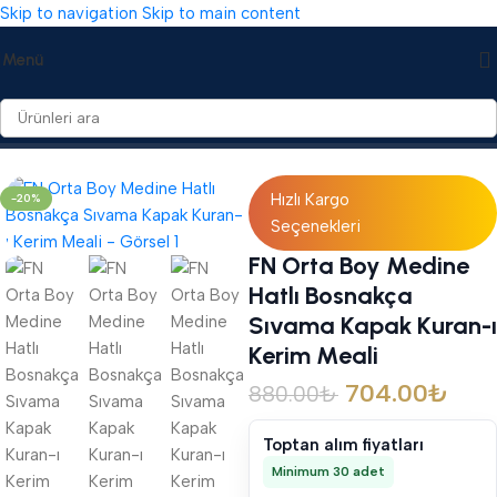
Skip to navigation
Skip to main content
Menü
Ana Sayfa
/
Mealli Kuranı Kerim
/
Yabancı Dilde Mealler
Hızlı Kargo
-20%
Seçenekleri
FN Orta Boy Medine
Hatlı Bosnakça
Sıvama Kapak Kuran-ı
Kerim Meali
704.00
₺
880.00
₺
Toptan alım fiyatları
Minimum 30 adet