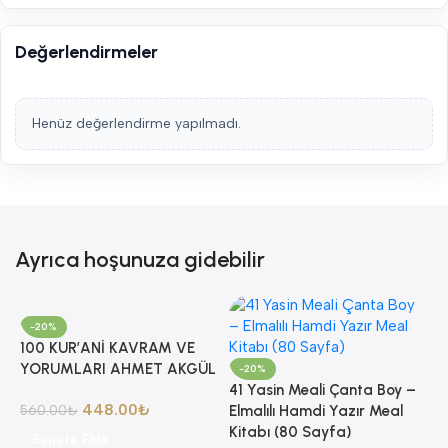
Değerlendirmeler
Henüz değerlendirme yapılmadı.
Ayrıca hoşunuza gidebilir
-20%
100 KUR’ANİ KAVRAM VE
YORUMLARI AHMET AKGÜL
-20%
41 Yasin Meali Çanta Boy –
448.00
₺
560.00
₺
Elmalılı Hamdi Yazır Meal
Kitabı (80 Sayfa)
Sepete Ekle