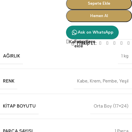
Sepete Ekle
Hemen Al
Ask on WhatsApp
Favorilere
Karşılaştır
Takip Et:
ekle
AĞIRLIK
1 kg
RENK
Kabe
,
Krem
,
Pembe
,
Yeşil
KITAP BOYUTU
Orta Boy (17×24)
PARÇA SAYISI
1 Parça