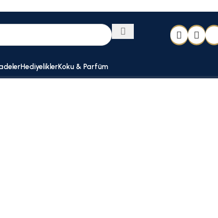
adeler
Hediyelikler
Koku & Parfüm