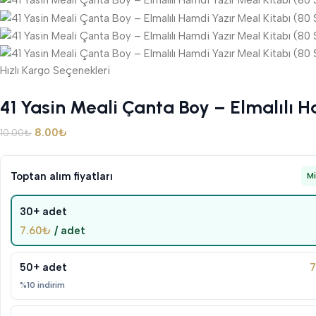
Hızlı Kargo Seçenekleri
41 Yasin Meali Çanta Boy – Elmalılı 
8.00
₺
10.00
₺
Toptan alım fiyatları
M
30+ adet
7.60
₺
/ adet
50+ adet
7
%10 indirim