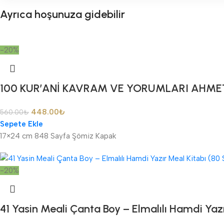
Ayrıca hoşunuza gidebilir
-20%
100 KUR’ANİ KAVRAM VE YORUMLARI AHME
448.00
₺
560.00
₺
Sepete Ekle
17×24 cm 848 Sayfa Şömiz Kapak
-20%
41 Yasin Meali Çanta Boy – Elmalılı Hamdi Yaz