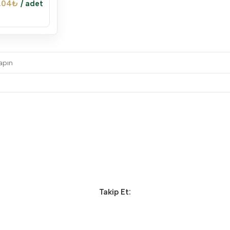
.04
₺
/ adet
Takip Et: