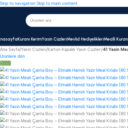
Skip to navigation
Skip to main content
nasayfa
Kuranı Kerim
Yasin Cüzleri
Mevlid Hediyelikleri
Mealli Kuran
Ana Sayfa
/
Yasin Cüzleri
/
Karton Kapaklı Yasin Cüzleri
/
41 Yasin Mea
Ürünlere dön
-20%