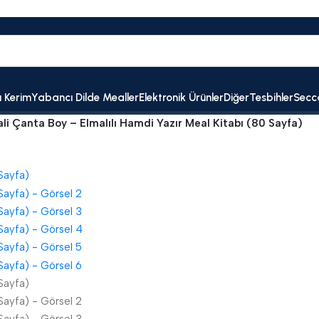
ı Kerim
Yabancı Dilde Mealler
Elektronik Ürünler
Diğer
Tesbihler
Secc
li Çanta Boy – Elmalılı Hamdi Yazır Meal Kitabı (80 Sayfa)