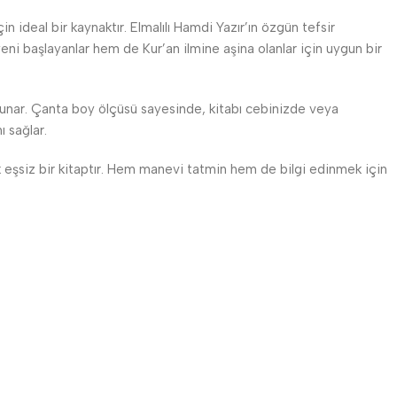
in ideal bir kaynaktır. Elmalılı Hamdi Yazır’ın özgün tefsir
 yeni başlayanlar hem de Kur’an ilmine aşina olanlar için uygun bir
 sunar. Çanta boy ölçüsü sayesinde, kitabı cebinizde veya
ı sağlar.
k eşsiz bir kitaptır. Hem manevi tatmin hem de bilgi edinmek için