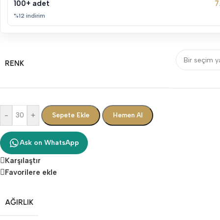
100+ adet
7
%12 indirim
RENK
-
+
Sepete Ekle
Hemen Al
Ask on WhatsApp
Karşılaştır
Favorilere ekle
AĞIRLIK