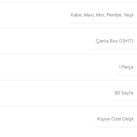
Kabe
,
Mavi
,
Mor
,
Pembe
,
Yeşil
Çanta Boy (13×17)
1 Parça
80 Sayfa
Kişiye Özel Değil