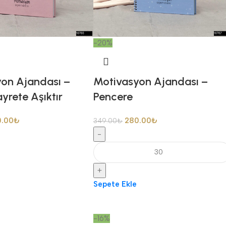
-20%
on Ajandası –
Motivasyon Ajandası –
yrete Aşıktır
Pencere
0.00
₺
280.00
₺
349.00
₺
-
+
Sepete Ekle
-16%