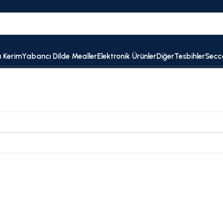
ı Kerim
Yabancı Dilde Mealler
Elektronik Ürünler
Diğer
Tesbihler
Secc