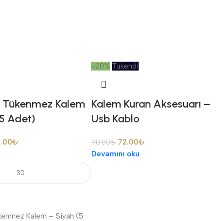
-20%
Tükendi
lir Tükenmez Kalem
Kalem Kuran Aksesuarı –
(5 Adet)
Usb Kablo
.00
₺
72.00
₺
90.00
₺
Devamını oku
Tükenmez Kalem – Siyah (5