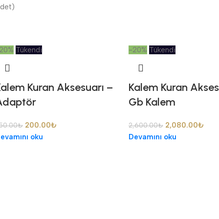
det)
20%
Tükendi
-20%
Tükendi
Kalem Kuran Aksesuarı –
Kalem Kuran Aksesu
Adaptör
Gb Kalem
200.00
₺
2,080.00
₺
50.00
₺
2,600.00
₺
evamını oku
Devamını oku