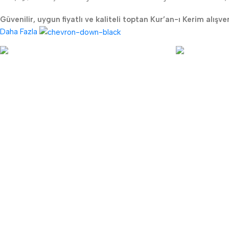
Güvenilir, uygun fiyatlı ve kaliteli toptan Kur’an-ı Kerim alışve
Daha Fazla
Lojistik
24/7 Destek
Uygun kargo maliyeti
Canlı müşteri 
TKK
YARDIMCI LİNKLER
Sipariş Takibi
Garanti ve İade Koşulları
Hesap Numaraları
Gizlilik ve Güvenlik
Hakkımızda
KVKK Bilgilendirme Metni
İletişim
Mesafeli Satış Sözleşmesi
Haberler
Üyelik Sözleşmesi