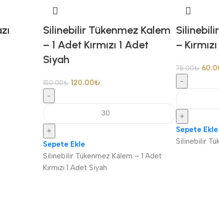
zı
Silinebilir Tükenmez Kalem
Silinebi
– 1 Adet Kırmızı 1 Adet
– Kırmızı
Siyah
60.0
75.00
₺
-
120.00
₺
150.00
₺
-
+
Sepete Ekle
+
Silinebilir 
Sepete Ekle
Silinebilir Tükenmez Kalem – 1 Adet
Kırmızı 1 Adet Siyah