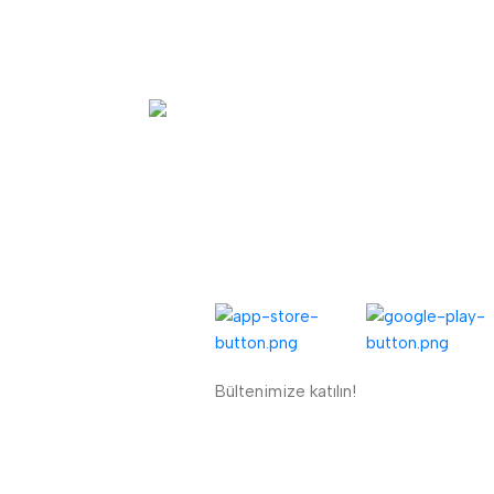
Hızlı Teslimat.
Ertesi gün kargo
UYGULAMALARIMIZ:
ENÜ
eri Kaydı
riş Formu
Bültenimize katılın!
ETBİS'e Kayıtlı Güvenli Site