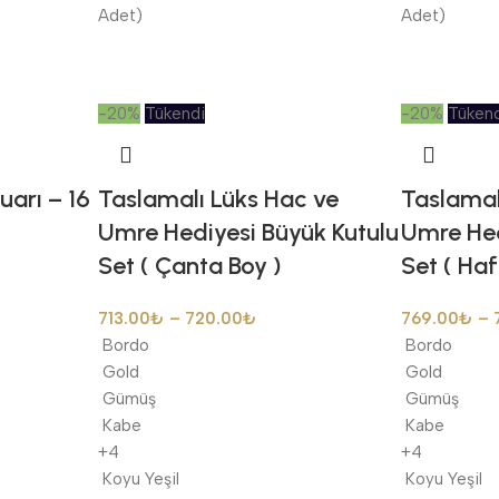
Adet)
Adet)
-20%
Tükendi
-20%
Tüken
arı – 16
Taslamalı Lüks Hac ve
Taslamal
Umre Hediyesi Büyük Kutulu
Umre Hed
Set ( Çanta Boy )
Set ( Haf
713.00
₺
–
720.00
₺
769.00
₺
–
Bordo
Bordo
Gold
Gold
Gümüş
Gümüş
Kabe
Kabe
+4
+4
Koyu Yeşil
Koyu Yeşil