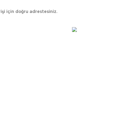
rişi için doğru adrestesiniz.
Güvenli Ödeme
desteği
Ödemeleriniz güvende
ÖNEMLİ BİLGİLER
TOPTAN M
Havale Bildirim Formu
Toptan Müşt
Sipariş Takibi
Toptan Sipa
Toptan Kayıt Bilgilendirme
Fiyat Teklifi Al
Toptan Kargo Ücreti