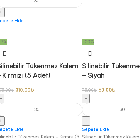
+
epete Ekle
17%
-20%
Silinebilir Tükenmez Kalem
Silinebilir Tükenm
 Kırmızı (5 Adet)
– Siyah
310.00
₺
60.00
₺
75.00
₺
75.00
₺
-
-
+
+
epete Ekle
Sepete Ekle
ilinebilir Tükenmez Kalem – Kırmızı (5
Silinebilir Tükenmez Kalem