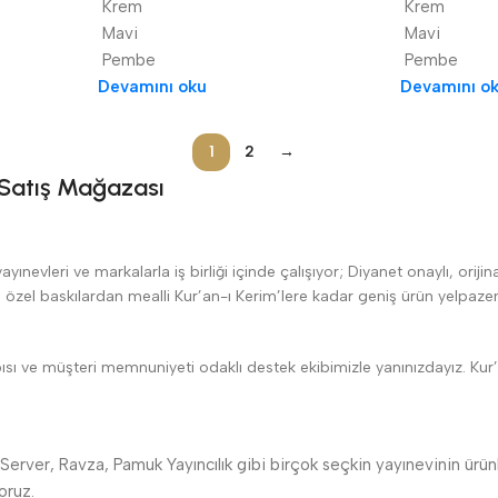
Krem
Krem
Mavi
Mavi
Pembe
Pembe
Devamını oku
Devamını o
1
2
→
n Satış Mağazası
evleri ve markalarla iş birliği içinde çalışıyor; Diyanet onaylı, orijina
li özel baskılardan mealli Kur’an-ı Kerim’lere kadar geniş ürün yelpazemi
pısı ve müşteri memnuniyeti odaklı destek ekibimizle yanınızdayız. Kur
 Server, Ravza, Pamuk Yayıncılık gibi birçok seçkin yayınevinin ürünler
oruz.