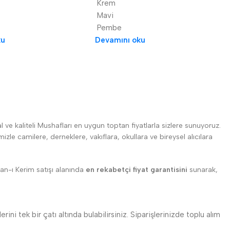
Krem
Mavi
Pembe
ku
Devamını oku
l ve kaliteli Mushafları en uygun toptan fiyatlarla sizlere sunuyoruz.
zle camilere, derneklere, vakıflara, okullara ve bireysel alıcılara
’an-ı Kerim satışı alanında
en rekabetçi fiyat garantisini
sunarak,
ini tek bir çatı altında bulabilirsiniz. Siparişlerinizde toplu alım