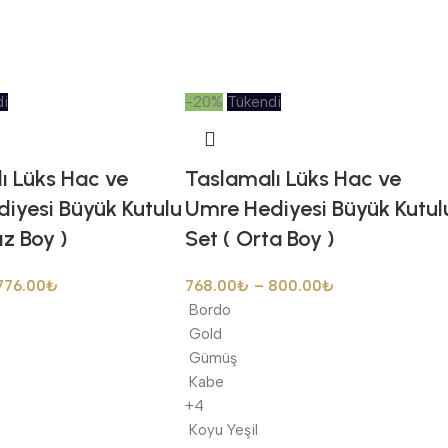
di
-20%
Tükendi
ı Lüks Hac ve
Taslamalı Lüks Hac ve
iyesi Büyük Kutulu
Umre Hediyesi Büyük Kutul
ız Boy )
Set ( Orta Boy )
776.00
₺
768.00
₺
–
800.00
₺
Bordo
Gold
Gümüş
Kabe
+4
Koyu Yeşil