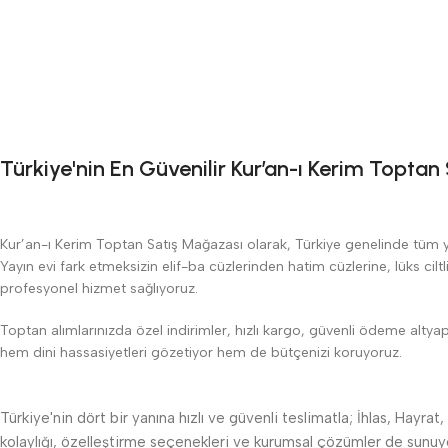
Türkiye'nin En Güvenilir Kur’an-ı Kerim Topta
Kur’an-ı Kerim Toptan Satış Mağazası olarak, Türkiye genelinde tüm yayın
Yayın evi fark etmeksizin elif-ba cüzlerinden hatim cüzlerine, lüks cilt
profesyonel hizmet sağlıyoruz.
Toptan alımlarınızda özel indirimler, hızlı kargo, güvenli ödeme altya
hem dini hassasiyetleri gözetiyor hem de bütçenizi koruyoruz.
Türkiye'nin dört bir yanına hızlı ve güvenli teslimatla; İhlas, Hayrat,
kolaylığı, özelleştirme seçenekleri ve kurumsal çözümler de sunuy