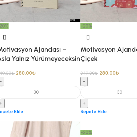
20%
-20%
Motivasyon Ajandası –
Motivasyon Ajanda
Asla Yalnız Yürümeyeceksin
Çiçek
280.00
₺
280.00
₺
49.00
₺
349.00
₺
-
-
+
+
epete Ekle
Sepete Ekle
-20%