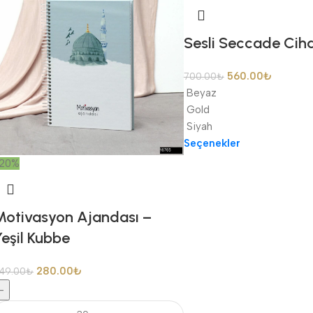
Sesli Seccade Ciha
560.00
₺
700.00
₺
Beyaz
Gold
Siyah
Seçenekler
20%
Motivasyon Ajandası –
eşil Kubbe
280.00
₺
49.00
₺
-