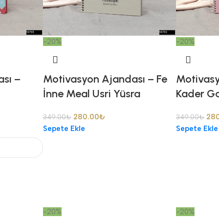
-20%
-20%
sı –
Motivasyon Ajandası – Fe
Motivasy
İnne Meal Usri Yüsra
Kader Ga
280.00
₺
28
349.00
₺
349.00
₺
Sepete Ekle
Sepete Ekle
-20%
-20%