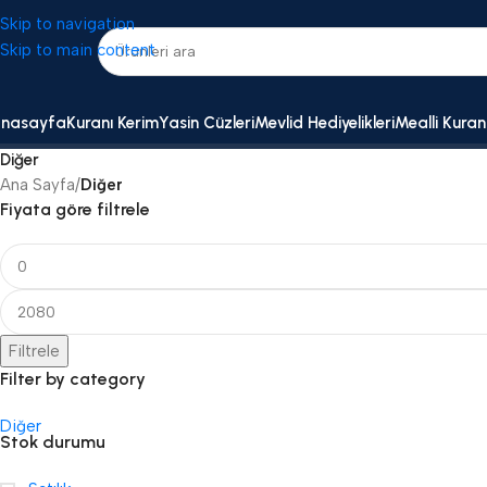
Skip to navigation
Skip to main content
nasayfa
Kuranı Kerim
Yasin Cüzleri
Mevlid Hediyelikleri
Mealli Kuran
Diğer
Ana Sayfa
/
Diğer
Fiyata göre filtrele
Filtrele
Filter by category
Diğer
Stok durumu