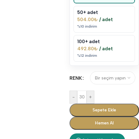
50+ adet
504.00
₺
/ adet
%10 indirim
100+ adet
492.80
₺
/ adet
%12 indirim
RENK
-
+
Sepete Ekle
Hemen Al