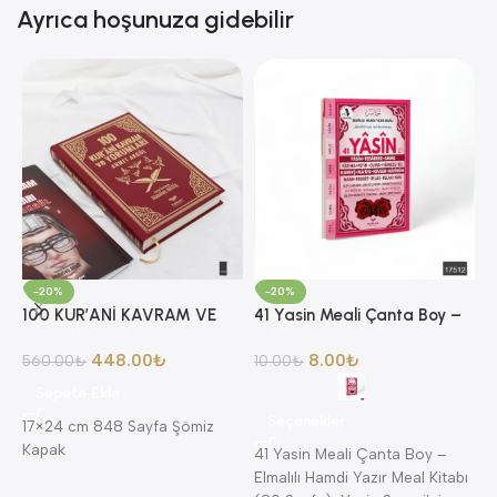
Ayrıca hoşunuza gidebilir
-20%
-20%
100 KUR’ANİ KAVRAM VE
41 Yasin Meali Çanta Boy –
8
YORUMLARI AHMET AKGÜL
Elmalılı Hamdi Yazır Meal
A
448.00
₺
8.00
₺
4
560.00
₺
Kitabı (80 Sayfa)
10.00
₺
A
K
Sepete Ekle
K
Seçenekler
17×24 cm 848 Sayfa Şömiz
Kapak
41 Yasin Meali Çanta Boy –
K
Elmalılı Hamdi Yazır Meal Kitabı
—