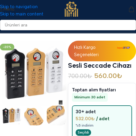
Skip to navigation
Menü
Skip to main content
Ana Sayfa
/
Diğer
/
Elektronik
Hızlı Kargo
-20%
Seçenekleri
Sesli Seccade Cihazı
560.00
₺
700.00
₺
Toptan alım fiyatları
Minimum 30 adet
30+ adet
532.00
₺
/ adet
%5 indirim