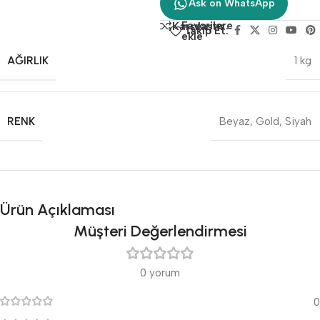
Ask on WhatsApp
Favorilere
Karşılaştır
Takip Et:
ekle
AĞIRLIK
1 kg
RENK
Beyaz
,
Gold
,
Siyah
Ürün Açıklaması
Müşteri Değerlendirmesi
0 yorum
0