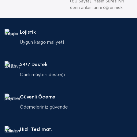
(80 Sayfa), Yasin Suresi’nin
(
derin anlamlarını öğrenmek
B
isteyenler için
Lojistik
Uygun kargo maliyeti
24/7 Destek
Canlı müşteri desteği
Güvenli Ödeme
Ödemeleriniz güvende
Hızlı Teslimat.