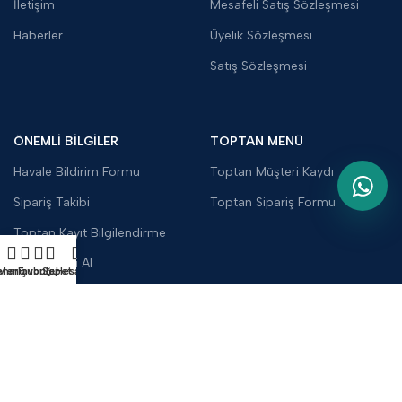
İletişim
Mesafeli Satış Sözleşmesi
Haberler
Üyelik Sözleşmesi
Satış Sözleşmesi
ÖNEMLİ BİLGİLER
TOPTAN MENÜ
Havale Bildirim Formu
Toptan Müşteri Kaydı
Sipariş Takibi
Toptan Sipariş Formu
Toptan Kayıt Bilgilendirme
Fiyat Teklifi Al
enar çubuğu
Menü
Favoriler
Sepet
Hesabım
Toptan Kargo Ücreti
UYGULAMALARIMIZ: