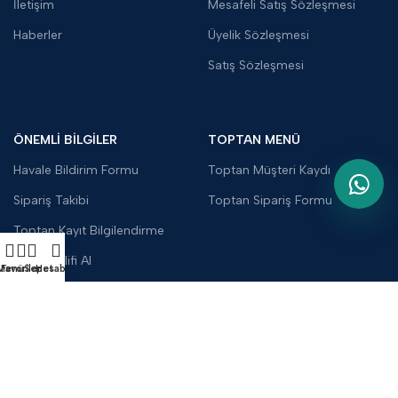
İletişim
Mesafeli Satış Sözleşmesi
Haberler
Üyelik Sözleşmesi
Satış Sözleşmesi
ÖNEMLİ BİLGİLER
TOPTAN MENÜ
Havale Bildirim Formu
Toptan Müşteri Kaydı
Sipariş Takibi
Toptan Sipariş Formu
Toptan Kayıt Bilgilendirme
Fiyat Teklifi Al
Menü
Favoriler
Sepet
Hesabım
Toptan Kargo Ücreti
UYGULAMALARIMIZ: