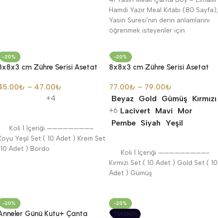
Hamdi Yazır Meal Kitabı (80 Sayfa)
Yasin Suresi’nin derin anlamlarını
öğrenmek isteyenler için
-20%
-20%
8x8x3 cm Zühre Serisi Asetat
8x8x3 cm Zühre Serisi Asetat
Kutu + Mikro Boy Arapça Tek
Kutu + Plastik İnci Tesbih + Taş
45.00
₺
–
47.00
₺
77.00
₺
–
79.00
₺
Sayfa Püsküllü Kadife Kuran-ı
Süslü Zikirmatik Seti
Kerim + Gül Kokulu Tesbih Seti
Beyaz
Gold
Gümüş
Kırmızı
+4
Lacivert
Mavi
Mor
+6
Seçenekler
Pembe
Siyah
Yeşil
Koli 1 İçeriği ————————–
Koyu Yeşil Set ( 10 Adet ) Krem Set
Seçenekler
(10 Adet ) Bordo
Koli 1 İçeriği —————————-
Kırmızı Set ( 10 Adet ) Gold Set ( 10
Adet ) Gümüş
-20%
-20%
Anneler Günü Kutu+ Çanta
TÜKENDI