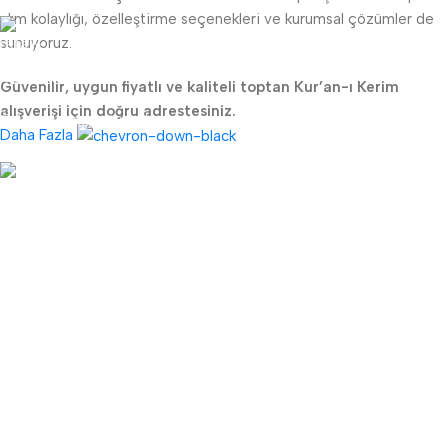
alım kolaylığı, özelleştirme seçenekleri ve kurumsal çözümler de
sunuyoruz.
Güvenli Ödeme
Güvenilir, uygun fiyatlı ve kaliteli toptan Kur’an-ı Kerim
alışverişi için doğru adrestesiniz.
Ödemeleriniz güvende
Daha Fazla
Hızlı Teslimat.
Ertesi gün kargo
TKK
Sipariş Takibi
Hesap Numaraları
Hakkımızda