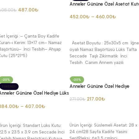
Kadife Kuran + Başörtüsü + İnci
Anneler Gününe Özel Asetat Kut
487.00
₺
Tesbih – 168124
608.00
₺
İçerisinde Seccade Namaz
452.00
₺
–
460.00
₺
Başörtüsü Seti
Seçenekler
Devamını Oku
Set İçeriği :– Çanta Boy Kadife
Kuran-ı Kerim: 13×17 cm– Namaz
Asetat Boyutu : 25x30x5 cm İğne
Başörtüsü– .İnci Tesbih– Ahşap
oyalı Namaz Başörtüsü Lüks Tafta
Kutu (25*21*5)
Seccade Taşlı Zikirmatik İnci
Tesbih Canım Annem yazılı
-20%
-20%
Anneler Gününe Özel Hediye
TÜKENDI
Şeffaf Asetat 128 Sayfa Çanta
Anneler Gününe Özel Hediye Lüks
217.00
₺
Boy Kadife Yasin + Seccade +
271.00
₺
Kutuda Namaz Başörtüsü +
İnci Tesbih + Pleksi
Seccade+İnci Tesbih
384.00
₺
–
407.00
₺
Seçenekler
Devamını Oku
Ürün İçeriği: Süslemeli Asetat: 28 x
Ürün İçeriği: Standart Lüks Kutu:
24 cm128 Sayfa Kadife Yasini
22.5 x 23.5 x 3.9 cm Seccade İnci
ŞerifPleksi: 6×3,5 cmİnci
Tesbih Namaz Başörtüsü Kutuya