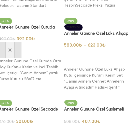
TesbihSeccade Pleksi Yazısı
Gelecek Tasarım Standart
Standarttır !
-20%
-20%
Anneler Gününe Özel Kutuda
TÜKENDI
Orta Boy Kur’an-ı Kerim ve İnci
Anneler Gününe Özel Lüks Ahşa
392.00
₺
Tesbih Seti
490.00
₺
Kutu İçerisinde Kuran’ı Kerim Seti
583.00
₺
–
623.00
₺
Sepete Ekle
Anneler Gününe Özel Kutuda Orta
Devamını Oku
Boy Kur’an-ı Kerim ve İnci Tesbih
Anneler Gününe Özel Lüks Ahşap
Seti İçeriği: ”Canım Annem” yazılı
Kutu İçerisinde Kuran’ı Kerim Seti
Kuran Kutusu 28×17 cm
”Canım Annem Cennet Annelerin
Ayağı Altındadır” Hadis-i Şerif ”
”Canım
-20%
-20%
Anneler Gününe Özel Seccade
Anneler Gününe Özel Süslemeli
Seti
Asetat Kutu İçerisinde Kuran-ı
Kerim seti
301.00
₺
407.00
₺
376.00
₺
508.00
₺