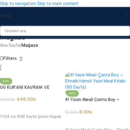
Skip to navigation
Skip to main content
Menü
Mağaza
Ana Sayfa
/
Mağaza
Filters
-20%
100 KUR’ANİ KAVRAM VE
YORUMLARI AHMET AKGÜL
-20%
448.00
₺
560.00
₺
41 Yasin Meali Çanta Boy –
Elmalılı Hamdi Yazır Meal Kitabı
Sepete Ekle
(80 Sayfa)
8.00
₺
10.00
₺
17×24 cm 848 Sayfa Şömiz Kapak
Seçenekler
41 Yasin Meali Çanta Boy – Elmalılı