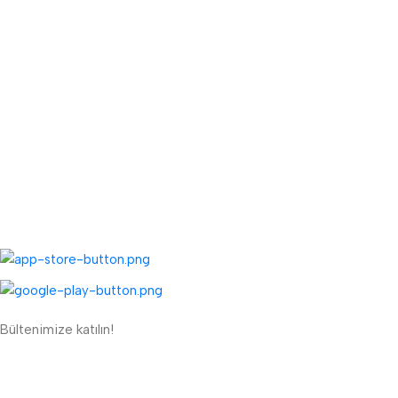
Toptan Kayıt Bilgilendirme
Fiyat Teklifi Al
Toptan Kargo Ücreti
TOPTAN MENÜ
Toptan Müşteri Kaydı
Toptan Sipariş Formu
UYGULAMALARIMIZ:
Bültenimize katılın!
ETBİS'e Kayıtlı Güvenli Site