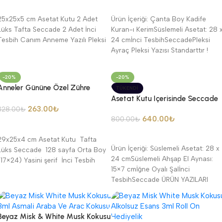
Seçenekler
Seçenekler
25x25x5 cm Asetat Kutu 2 Adet
Ürün İçeriği: Çanta Boy Kadife
Lüks Tafta Seccade 2 Adet İnci
Kuran-ı KerimSüslemeli Asetat: 28 
Tesbih Canım Anneme Yazılı Pleksi
24 cmİnci TesbihSeccadePleksi
Ayraç Pleksi Yazısı Standarttır !
-20%
-20%
Anneler Gününe Özel Zühre
TÜKENDI
Asetat Kutu İçerisinde Yasin-i
Asetat Kutu Içerisinde Seccade
Şerif Seti
263.00
₺
Şal, Inci Tesbih Ve Ahşap El
328.00
₺
640.00
₺
Aynası Hediye Seti
800.00
₺
Seçenekler
Devamını Oku
29x25x4 cm Asetat Kutu Tafta
Ürün İçeriği: Süslemeli Asetat: 28 x
Lüks Seccade 128 sayfa Orta Boy
24 cmSüslemeli Ahşap El Aynası:
(17×24) Yasini şerif İnci Tesbih
15×7 cmİğne Oyalı Şalİnci
TesbihSeccade ÜRÜN YAZILARI
STANDARTTIR.En Kıymetli
Beyaz Misk & White Musk Kokusu