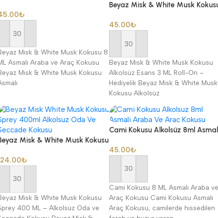
8ml Asmalı Araba ve Araç
Beyaz Misk & White Musk Kokus
45.00
₺
Kokusu
Alkolsüz Esans 3ml Roll-On
45.00
₺
Hediyelik
Sepete Ekle
Sepete Ekle
Beyaz Misk & White Musk Kokusu 8
ML Asmalı Araba ve Araç Kokusu
Beyaz Misk & White Musk Kokusu
Beyaz Misk & White Musk Kokusu
Alkolsüz Esans 3 ML Roll-On –
Asmalı
Hediyelik Beyaz Misk & White Musk
Kokusu Alkolsüz
Cami Kokusu Alkolsüz 8ml Asmal
Beyaz Misk & White Musk Kokusu
Araba ve Araç Kokusu
45.00
₺
Sprey 400ml Alkolsüz Oda ve
124.00
₺
Seccade Kokusu
Sepete Ekle
Sepete Ekle
Cami Kokusu 8 ML Asmalı Araba v
Beyaz Misk & White Musk Kokusu
Araç Kokusu Cami Kokusu Asmalı
Sprey 400 ML – Alkolsüz Oda ve
Araç Kokusu, camilerde hissedilen
Seccade Kokusu Beyaz Misk &
ferah ve huzur veren