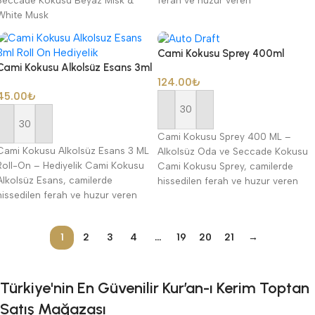
White Musk
Cami Kokusu Sprey 400ml
Cami Kokusu Alkolsüz Esans 3ml
Alkolsüz Oda ve Seccade Kokus
124.00
₺
Roll-On Hediyelik
45.00
₺
Sepete Ekle
Sepete Ekle
Cami Kokusu Sprey 400 ML –
Cami Kokusu Alkolsüz Esans 3 ML
Alkolsüz Oda ve Seccade Kokusu
Roll-On – Hediyelik Cami Kokusu
Cami Kokusu Sprey, camilerde
Alkolsüz Esans, camilerde
hissedilen ferah ve huzur veren
hissedilen ferah ve huzur veren
atmosferden
1
2
3
4
…
19
20
21
→
Türkiye'nin En Güvenilir Kur’an-ı Kerim Toptan
Satış Mağazası