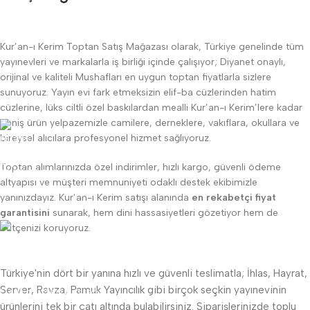
Kur’an-ı Kerim Toptan Satış Mağazası olarak, Türkiye genelinde tüm
yayınevleri ve markalarla iş birliği içinde çalışıyor; Diyanet onaylı,
orijinal ve kaliteli Mushafları en uygun toptan fiyatlarla sizlere
sunuyoruz. Yayın evi fark etmeksizin elif-ba cüzlerinden hatim
cüzlerine, lüks ciltli özel baskılardan mealli Kur’an-ı Kerim’lere kadar
geniş ürün yelpazemizle camilere, derneklere, vakıflara, okullara ve
bireysel alıcılara profesyonel hizmet sağlıyoruz.
Lojistik
Toptan alımlarınızda özel indirimler, hızlı kargo, güvenli ödeme
altyapısı ve müşteri memnuniyeti odaklı destek ekibimizle
Uygun kargo maliyeti
yanınızdayız. Kur’an-ı Kerim satışı alanında
en rekabetçi fiyat
garantisini
sunarak, hem dini hassasiyetleri gözetiyor hem de
bütçenizi koruyoruz.
24/7 Destek
Türkiye'nin dört bir yanına hızlı ve güvenli teslimatla; İhlas, Hayrat,
Server, Ravza, Pamuk Yayıncılık gibi birçok seçkin yayınevinin
Canlı müşteri desteği
ürünlerini tek bir çatı altında bulabilirsiniz. Siparişlerinizde toplu