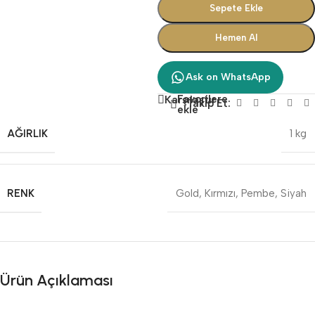
Sepete Ekle
Hemen Al
Ask on WhatsApp
Favorilere
Karşılaştır
Takip Et:
ekle
AĞIRLIK
1 kg
RENK
Gold
,
Kırmızı
,
Pembe
,
Siyah
Ürün Açıklaması