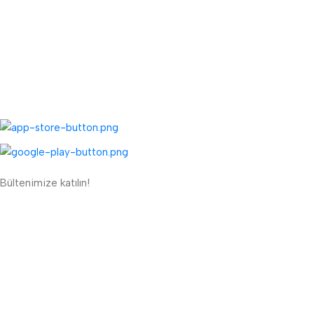
TOPTAN MENÜ
Toptan Müşteri Kaydı
Toptan Sipariş Formu
UYGULAMALARIMIZ:
Bültenimize katılın!
ETBİS'e Kayıtlı Güvenli Site
Güvenli Ödeme Sistemi:
Lojistik Firmaları: