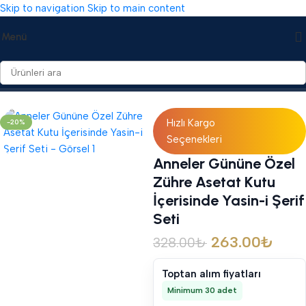
Skip to navigation
Skip to main content
Menü
Ana Sayfa
/
Hediyelikler
/
Hediyelik Setler
Hızlı Kargo
-20%
Seçenekleri
Anneler Gününe Özel
Zühre Asetat Kutu
İçerisinde Yasin-i Şerif
Seti
263.00
₺
328.00
₺
Toptan alım fiyatları
Minimum 30 adet