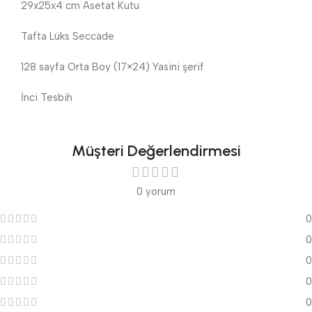
29x25x4 cm Asetat Kutu
Tafta Lüks Seccade
128 sayfa Orta Boy (17×24) Yasini şerif
İnci Tesbih
Müşteri Değerlendirmesi
0 yorum
0
0
0
0
0