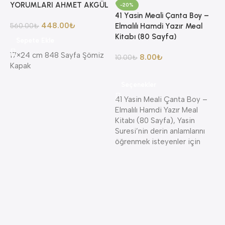
YORUMLARI AHMET AKGÜL
-20%
41 Yasin Meali Çanta Boy –
448.00
₺
560.00
₺
Elmalılı Hamdi Yazır Meal
Kitabı (80 Sayfa)
Sepete Ekle
17×24 cm 848 Sayfa Şömiz
8.00
₺
10.00
₺
Kapak
8
Seçenekler
A
41 Yasin Meali Çanta Boy –
A
Elmalılı Hamdi Yazır Meal
K
Kitabı (80 Sayfa), Yasin
K
Suresi’nin derin anlamlarını
öğrenmek isteyenler için
4
K
—
S