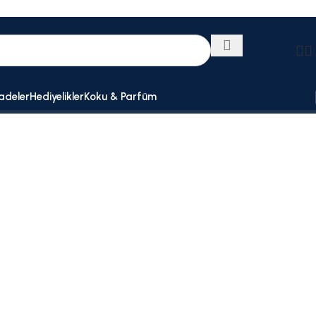
adeler
Hediyelikler
Koku & Parfüm