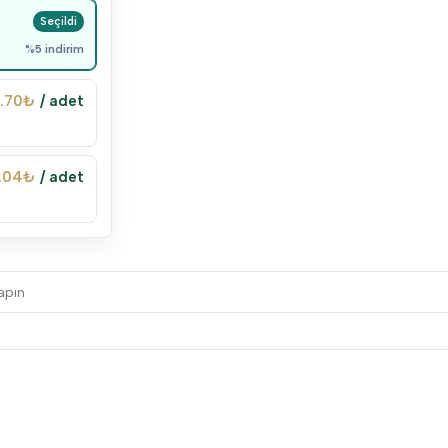
%5 indirim
.70
₺
/ adet
.04
₺
/ adet