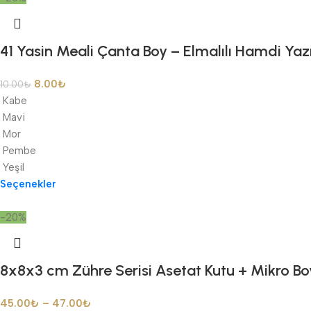
41 Yasin Meali Çanta Boy – Elmalılı Hamdi Yaz
8.00
₺
10.00
₺
Kabe
Mavi
Mor
Pembe
Yeşil
Seçenekler
-20%
8x8x3 cm Zühre Serisi Asetat Kutu + Mikro Boy
45.00
₺
–
47.00
₺