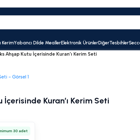
ı Kerim
Yabancı Dilde Mealler
Elektronik Ürünler
Diğer
Tesbihler
Secc
s Ahşap Kutu İçerisinde Kuran’ı Kerim Seti
İçerisinde Kuran’ı Kerim Seti
inimum 30 adet