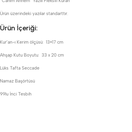
”Canım Annem” Yazılı Pleksili Kuran
Ürün üzerindeki yazılar standarttır.
Ürün İçeriği:
Kur’an-ı Kerim ölçüsü: 13×17 cm
Ahşap Kutu Boyutu: 33 x 20 cm
Lüks Tafta Seccade
Namaz Başörtüsü
99lu İnci Tesbih