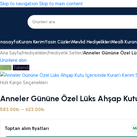
Skip to navigation
Skip to main content
nasayfa
Kuranı Kerim
Yasin Cüzleri
Mevlid Hediyelikleri
Mealli Kuran
Ana Sayfa
/
Hediyelikler
/
Hediyelik Setler
/
Anneler Gününe Özel Lük
Ürünlere dön
-20%
Tükendi
Hızlı Kargo Seçenekleri
Anneler Gününe Özel Lüks Ahşap Kutu 
583.00
₺
–
623.00
₺
Toptan alım fiyatları
M