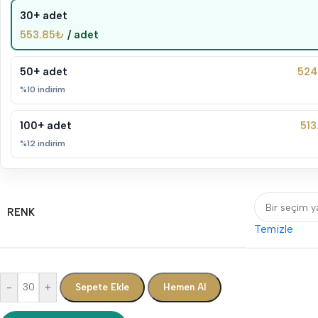
30+ adet
553.85
₺
/ adet
50+ adet
524
%10 indirim
100+ adet
513
%12 indirim
RENK
Temizle
-
+
Sepete Ekle
Hemen Al