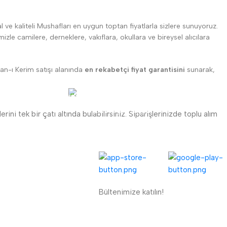
l ve kaliteli Mushafları en uygun toptan fiyatlarla sizlere sunuyoruz.
zle camilere, derneklere, vakıflara, okullara ve bireysel alıcılara
’an-ı Kerim satışı alanında
en rekabetçi fiyat garantisini
sunarak,
Hızlı Teslimat.
Ertesi gün kargo
ini tek bir çatı altında bulabilirsiniz. Siparişlerinizde toplu alım
UYGULAMALARIMIZ:
ENÜ
eri Kaydı
riş Formu
Bültenimize katılın!
ETBİS'e Kayıtlı Güvenli Site