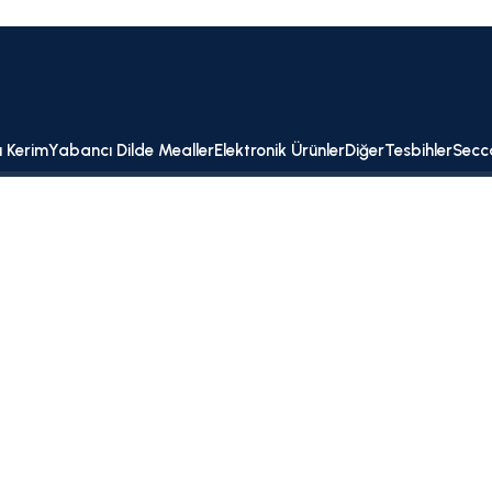
ı Kerim
Yabancı Dilde Mealler
Elektronik Ürünler
Diğer
Tesbihler
Secc