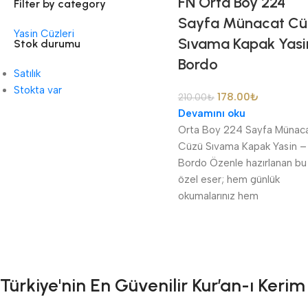
FN Orta Boy 224
Filter by category
Sayfa Münacat Cü
Yasin Cüzleri
Sıvama Kapak Yasi
Stok durumu
Bordo
Satılık
Stokta var
178.00
₺
210.00
₺
Devamını oku
Orta Boy 224 Sayfa Münac
Cüzü Sıvama Kapak Yasin –
Bordo Özenle hazırlanan bu
özel eser; hem günlük
okumalarınız hem
Türkiye'nin En Güvenilir Kur’an-ı Ker