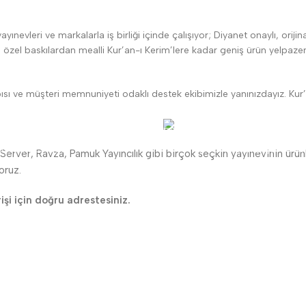
evleri ve markalarla iş birliği içinde çalışıyor; Diyanet onaylı, orijina
li özel baskılardan mealli Kur’an-ı Kerim’lere kadar geniş ürün yelpazemi
pısı ve müşteri memnuniyeti odaklı destek ekibimizle yanınızdayız. Kur
estek
Güvenli Ödeme
üşteri desteği
Ödemeleriniz güvende
 Server, Ravza, Pamuk Yayıncılık gibi birçok seçkin yayınevinin ürünler
oruz.
ÖNEMLİ BİLGİLER
TOPTAN M
rişi için doğru adrestesiniz.
Havale Bildirim Formu
Toptan Müşt
Sipariş Takibi
Toptan Sipa
Toptan Kayıt Bilgilendirme
Fiyat Teklifi Al
Toptan Kargo Ücreti