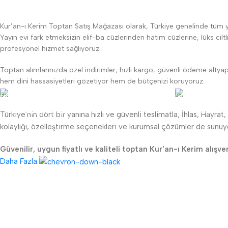
Kur’an-ı Kerim Toptan Satış Mağazası olarak, Türkiye genelinde tüm yayın
Yayın evi fark etmeksizin elif-ba cüzlerinden hatim cüzlerine, lüks cilt
profesyonel hizmet sağlıyoruz.
Toptan alımlarınızda özel indirimler, hızlı kargo, güvenli ödeme altya
hem dini hassasiyetleri gözetiyor hem de bütçenizi koruyoruz.
Lojistik
24/7 D
Uygun kargo maliyeti
Canlı m
Türkiye'nin dört bir yanına hızlı ve güvenli teslimatla; İhlas, Hayrat,
kolaylığı, özelleştirme seçenekleri ve kurumsal çözümler de sunuy
TKK
YARDIMCI LİNKLER
Güvenilir, uygun fiyatlı ve kaliteli toptan Kur’an-ı Kerim alışve
Sipariş Takibi
Garanti ve İade Koşulları
Daha Fazla
Hesap Numaraları
Gizlilik ve Güvenlik
Hakkımızda
KVKK Bilgilendirme Metni
İletişim
Mesafeli Satış Sözleşmesi
Haberler
Üyelik Sözleşmesi