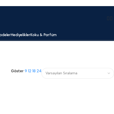
adeler
Hediyelikler
Koku & Parfüm
Göster
9
12
18
24