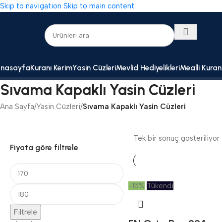
Skip to navigation
Skip to main content
nasayfa
Kuranı Kerim
Yasin Cüzleri
Mevlid Hediyelikleri
Mealli Kuran
Sıvama Kapaklı Yasin Cüzleri
Ana Sayfa
/
Yasin Cüzleri
/
Sıvama Kapaklı Yasin Cüzleri
Tek bir sonuç gösteriliyor
Fiyata göre filtrele
-15%
Tükendi
Filtrele