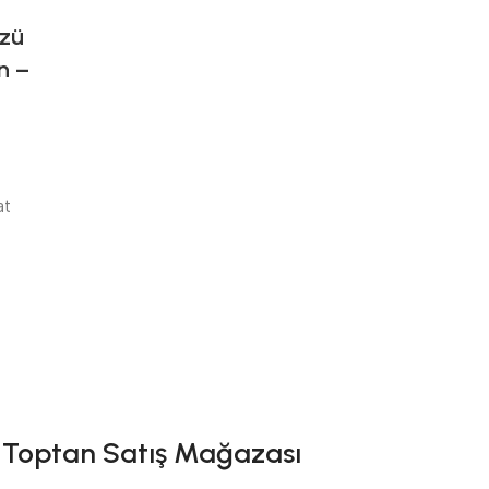
zü
n –
at
im Toptan Satış Mağazası