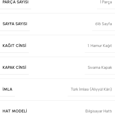
PARÇA SAYISI
1 Parça
SAYFA SAYISI
616 Sayfa
KAĞIT CINSI
1. Hamur Kağıt
KAPAK CINSI
Sıvama Kapak
İMLA
Türk İmlası (Aliyyül Kâri)
HAT MODELI
Bilgisayar Hattı