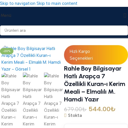
Skip to navigation
Skip to main content
Menü
Ana Sayfa
/
Mealli Kuranı Kerim
/
7 Özellikli Kuran Mealleri
Hızlı Kargo
-20%
Seçenekleri
Rahle Boy Bilgisayar
Hatlı Arapça 7
Özellikli Kuran-ı Kerim
Meali – Elmalılı M.
Hamdi Yazır
544.00
₺
679.00
₺
Stokta