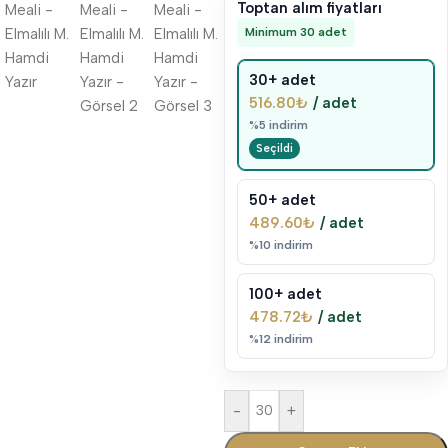
Toptan alım fiyatları
Minimum 30 adet
30+ adet
516.80
₺
/ adet
%5 indirim
50+ adet
489.60
₺
/ adet
%10 indirim
100+ adet
478.72
₺
/ adet
%12 indirim
-
+