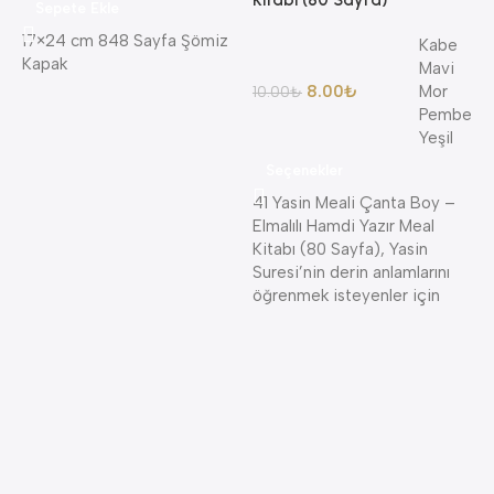
Kitabı (80 Sayfa)
Sepete Ekle
17×24 cm 848 Sayfa Şömiz
Kabe
Kapak
Mavi
8.00
₺
Mor
10.00
₺
8
Pembe
A
Yeşil
A
Seçenekler
K
K
41 Yasin Meali Çanta Boy –
Elmalılı Hamdi Yazır Meal
4
Kitabı (80 Sayfa), Yasin
Suresi’nin derin anlamlarını
öğrenmek isteyenler için
B