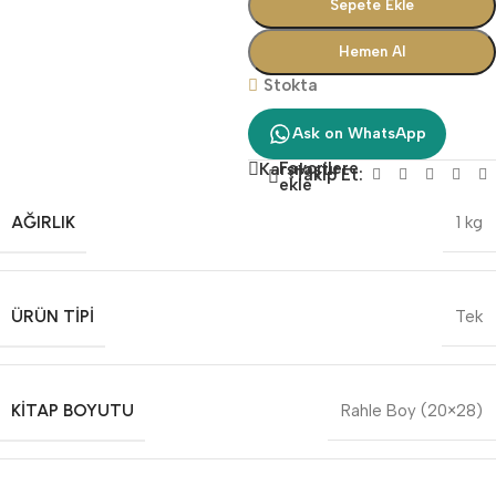
Sepete Ekle
Hemen Al
Stokta
Ask on WhatsApp
Favorilere
Karşılaştır
Takip Et:
ekle
AĞIRLIK
1 kg
ÜRÜN TIPI
Tek
KITAP BOYUTU
Rahle Boy (20×28)