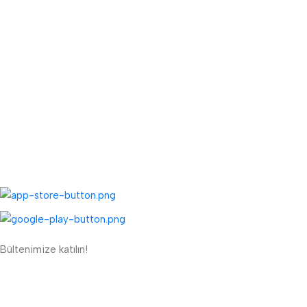
Toptan Kayıt Bilgilendirme
Fiyat Teklifi Al
Toptan Kargo Ücreti
TOPTAN MENÜ
Toptan Müşteri Kaydı
Toptan Sipariş Formu
UYGULAMALARIMIZ:
Bültenimize katılın!
ETBİS'e Kayıtlı Güvenli Site