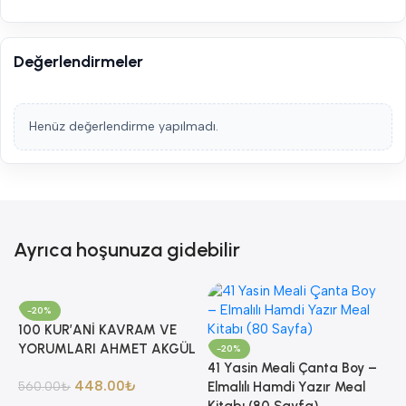
Değerlendirmeler
Henüz değerlendirme yapılmadı.
Ayrıca hoşunuza gidebilir
-20%
100 KUR’ANİ KAVRAM VE
YORUMLARI AHMET AKGÜL
-20%
41 Yasin Meali Çanta Boy –
448.00
₺
560.00
₺
Elmalılı Hamdi Yazır Meal