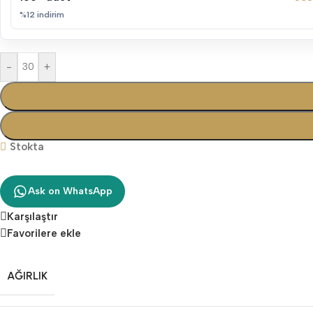
%12 indirim
-
+
Stokta
Ask on WhatsApp
Karşılaştır
Favorilere ekle
AĞIRLIK