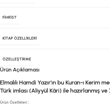
FIHRIST
KITAP ÖZELLIKLERI
ÖZELLEŞTIRME
Ürün Açıklaması
Elmalılı Hamdi Yazır’ın bu Kuran-ı Kerim meal
Türk imlası (Aliyyül Kâri) ile hazırlanmış ve 7
Ürün Özellikleri :