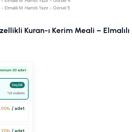
ellikli Kuran-ı Kerim Meali – Elmalıl
inimum 30 adet
%5 indirim
.00
₺
/ adet
.20
₺
/ adet