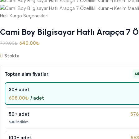
Hızlı Kargo Seçenekleri
Cami Boy Bilgisayar Hatlı Arapça 7 Öz
640.00
₺
799.00
₺
Stokta
Toptan alım fiyatları
M
30+ adet
608.00
₺
/ adet
50+ adet
576
%10 indirim
100+ adet
563