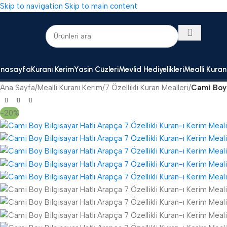
Skip to navigation
Skip to main content
nasayfa
Kuranı Kerim
Yasin Cüzleri
Mevlid Hediyelikleri
Mealli Kuran
Ana Sayfa
/
Mealli Kuranı Kerim
/
7 Özellikli Kuran Mealleri
/
Cami Boy 
-20%