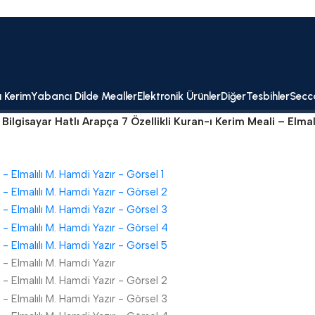
ı Kerim
Yabancı Dilde Mealler
Elektronik Ürünler
Diğer
Tesbihler
Secc
Bilgisayar Hatlı Arapça 7 Özellikli Kuran-ı Kerim Meali – Elmal