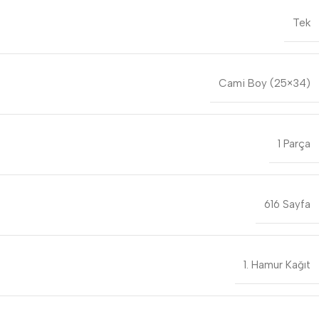
Tek
Cami Boy (25×34)
1 Parça
616 Sayfa
1. Hamur Kağıt