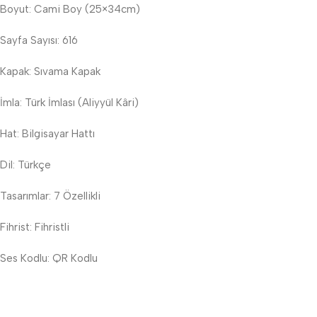
Boyut: Cami Boy (25×34cm)
Sayfa Sayısı: 616
Kapak: Sıvama Kapak
İmla: Türk İmlası (Aliyyül Kâri)
Hat: Bilgisayar Hattı
Dil: Türkçe
Tasarımlar: 7 Özellikli
Fihrist: Fihristli
Ses Kodlu: QR Kodlu