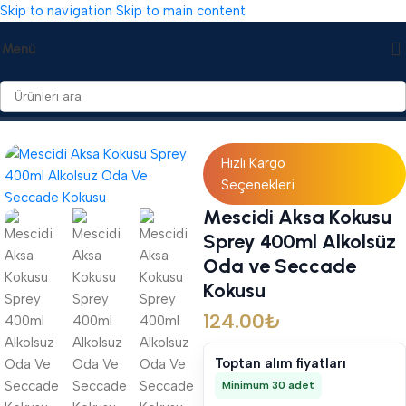
Skip to navigation
Skip to main content
Menü
Ana Sayfa
/
Koku & Parfüm
/
Oda Spreyi
Hızlı Kargo
Seçenekleri
Mescidi Aksa Kokusu
Sprey 400ml Alkolsüz
Oda ve Seccade
Kokusu
124.00
₺
Toptan alım fiyatları
Minimum 30 adet