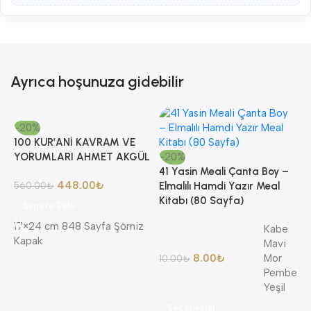
Ayrıca hoşunuza gidebilir
-20%
100 KUR’ANİ KAVRAM VE
YORUMLARI AHMET AKGÜL
-20%
41 Yasin Meali Çanta Boy –
448.00
₺
560.00
₺
Elmalılı Hamdi Yazır Meal
Kitabı (80 Sayfa)
Sepete Ekle
17×24 cm 848 Sayfa Şömiz
Kabe
Kapak
Mavi
-
8.00
₺
Mor
10.00
₺
8
Pembe
A
Yeşil
A
Seçenekler
K