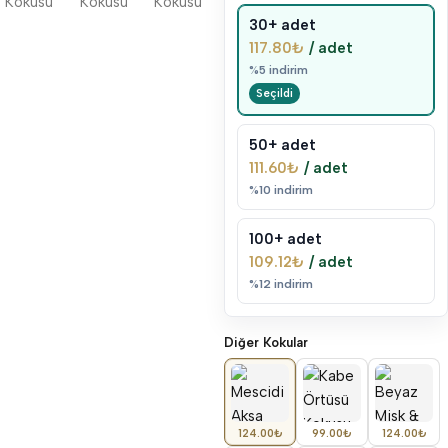
30+ adet
117.80
₺
/ adet
%5 indirim
50+ adet
111.60
₺
/ adet
%10 indirim
100+ adet
109.12
₺
/ adet
%12 indirim
Diğer Kokular
Mescidi Aksa Kokusu Sprey 400ml Alkolsüz Oda ve Seccade Kokusu
Kabe Örtüsü Kokusu Sprey 400ml Alkolsüz Oda ve Seccade Kokusu
Beyaz Misk & White Musk Kokusu Sprey 400ml Alkolsüz Oda ve S
124.00
₺
99.00
₺
124.00
₺