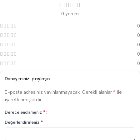
0 yorum
0
0
0
0
0
Deneyiminizi paylaşın
*
E-posta adresiniz yayınlanmayacak.
Gerekli alanlar
ile
işaretlenmişlerdir
*
Derecelendirmeniz
*
Değerlendirmeniz