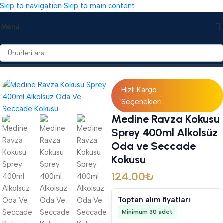
Skip to navigation
Skip to main content
Menü
Ana Sayfa
/
Koku & Parfüm
/
Oda Spreyi
Hızlı Kargo
Seçenekleri
Medine Ravza Kokusu
Sprey 400ml Alkolsüz
Oda ve Seccade
Kokusu
124.00
₺
Toptan alım fiyatları
Minimum 30 adet