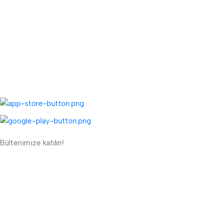
TOPTAN MENÜ
Toptan Müşteri Kaydı
Toptan Sipariş Formu
UYGULAMALARIMIZ:
Bültenimize katılın!
ETBİS'e Kayıtlı Güvenli Site
Güvenli Ödeme Sistemi: