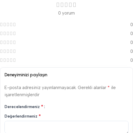
0 yorum
0
0
0
0
0
Deneyiminizi paylaşın
*
E-posta adresiniz yayınlanmayacak.
Gerekli alanlar
ile
işaretlenmişlerdir
*
Derecelendirmeniz
*
Değerlendirmeniz