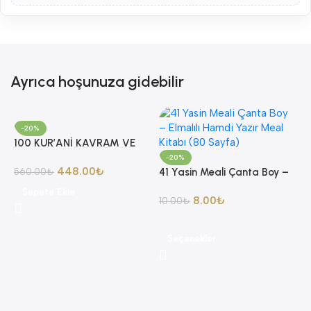
Ayrıca hoşunuza gidebilir
-20%
100 KUR’ANİ KAVRAM VE
YORUMLARI AHMET AKGÜL
-20%
448.00
₺
560.00
₺
41 Yasin Meali Çanta Boy –
Elmalılı Hamdi Yazır Meal
Sepete Ekle
8.00
₺
Kitabı (80 Sayfa)
10.00
₺
Seçenekler
8
A
4
A
K