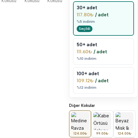
30+ adet
117.80
₺
/ adet
%5 indirim
50+ adet
111.60
₺
/ adet
%10 indirim
100+ adet
109.12
₺
/ adet
%12 indirim
Diğer Kokular
Medine Ravza Kokusu Sprey 400ml Alkolsüz Oda ve Seccade Kokusu
Kabe Örtüsü Kokusu Sprey 400ml Alkolsüz Oda ve Seccade Kokusu
Beyaz Misk & White Musk Kokusu Sprey 400ml Alkolsüz Oda ve S
124.00
₺
99.00
₺
124.00
₺