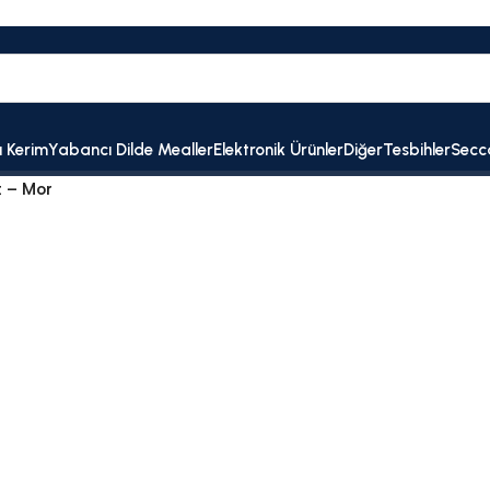
ı Kerim
Yabancı Dilde Mealler
Elektronik Ürünler
Diğer
Tesbihler
Secc
 – Mor