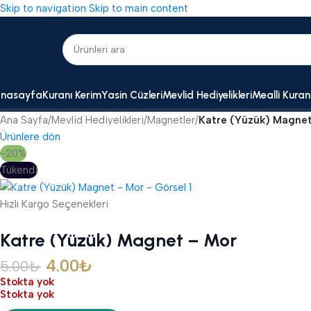
Skip to navigation
Skip to main content
nasayfa
Kuranı Kerim
Yasin Cüzleri
Mevlid Hediyelikleri
Mealli Kuran
Ana Sayfa
/
Mevlid Hediyelikleri
/
Magnetler
/
Katre (Yüzük) Magnet
Ürünlere dön
-20%
Tükendi
Hızlı Kargo Seçenekleri
Katre (Yüzük) Magnet – Mor
4.00
₺
5.00
₺
Stokta yok
Stokta yok