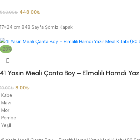
448.00
₺
560.00
₺
17×24 cm 848 Sayfa Şömiz Kapak
-20%
41 Yasin Meali Çanta Boy – Elmalılı Hamdi Yaz
8.00
₺
10.00
₺
Kabe
Mavi
Mor
Pembe
Yeşil