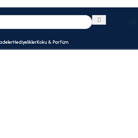
adeler
Hediyelikler
Koku & Parfüm