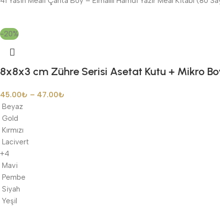
41 Yasin Meali Çanta Boy – Elmalılı Hamdi Yazır Meal Kitabı (80 Say
-20%
8x8x3 cm Zühre Serisi Asetat Kutu + Mikro Boy
45.00
₺
–
47.00
₺
Beyaz
Gold
Kırmızı
Lacivert
+4
Mavi
Pembe
Siyah
Yeşil