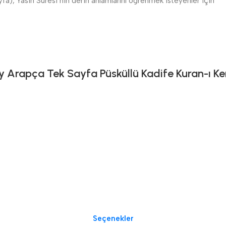
fa), Yasin Suresi’nin derin anlamlarını öğrenmek isteyenler için
 Arapça Tek Sayfa Püsküllü Kadife Kuran-ı Ker
Seçenekler