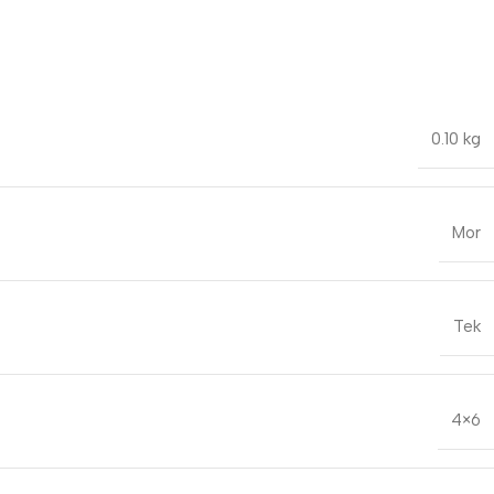
0.10 kg
Mor
Tek
4×6