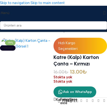
Skip to navigation
Skip to main content
Menü
Ana Sayfa
/
Mevlid Hediyelikleri
/
Karton Çantalar
Hızlı Kargo
-19%
TÜKENDI
Seçenekleri
Katre (Kalp) Karton
Çanta – Kırmızı
13.00
₺
16.00
₺
Stokta yok
Stokta yok
Ask on WhatsApp
Favorilere
Karşılaştır
Takip Et:
ekle