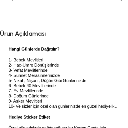
Ürün Açıklaması
Hangi Günlerde Dağıtılır?
1- Bebek Mevlitleri
2- Hac-Umre Dönüşlerinde
3- Vefat Mevlitlerinde
4- Sünnet Merasimlerinizde
5- Nikah, Nişan , Düğün Gibi Günlerinizde
6- Bebek 40 Mevlitlerinde
7- Ev Mevlitlerinde
8- Doğum Günlerinde
9- Asker Mevlitleri
10- Ve sizler için özel olan günlerinizde en güzel hediyelik…
Hediye Sticker Etiket
Özel günlerinizde dağıtacağınız bu Karton Çanta için