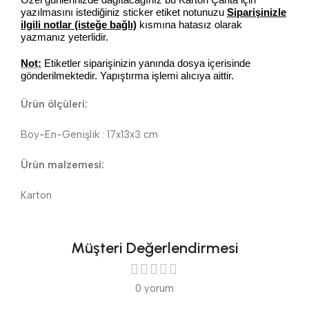
yazılmasını istediğiniz sticker etiket notunuzu
Siparişinizle
ilgili notlar (isteğe bağlı)
kısmına hatasız olarak
yazmanız yeterlidir.
Not:
Etiketler siparişinizin yanında dosya içerisinde
gönderilmektedir. Yapıştırma işlemi alıcıya aittir.
Ürün ölçüleri:
Boy-En-Genişlik : 17x13x3 cm
Ürün malzemesi:
Karton
Müşteri Değerlendirmesi
0 yorum