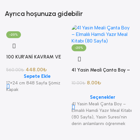
Ayrıca hoşunuza gidebilir
-20%
-20%
100 KUR’ANİ KAVRAM VE
YORUMLARI AHMET AKGÜL
448.00
₺
560.00
₺
41 Yasin Meali Çanta Boy –
Sepete Ekle
Elmalılı Hamdi Yazır Meal
8.00
₺
17×24 cm 848 Sayfa Şömiz
Kitabı (80 Sayfa)
10.00
₺
Kapak
Seçenekler
41 Yasin Meali Çanta Boy –
Elmalılı Hamdi Yazır Meal Kitabı
8
(80 Sayfa), Yasin Suresi’nin
A
derin anlamlarını öğrenmek
4
A
isteyenler için
K
K