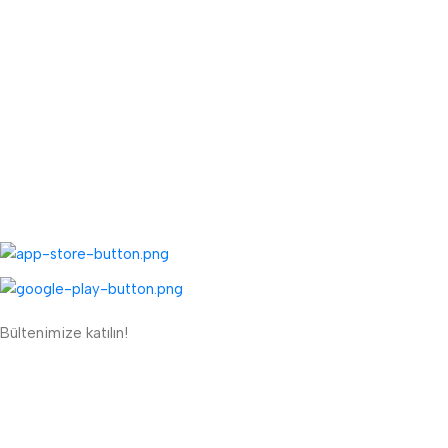
Fiyat Teklifi Al
Toptan Kargo Ücreti
TOPTAN MENÜ
Toptan Müşteri Kaydı
Toptan Sipariş Formu
UYGULAMALARIMIZ:
Bültenimize katılın!
ETBİS'e Kayıtlı Güvenli Site
Güvenli Ödeme Sistemi: