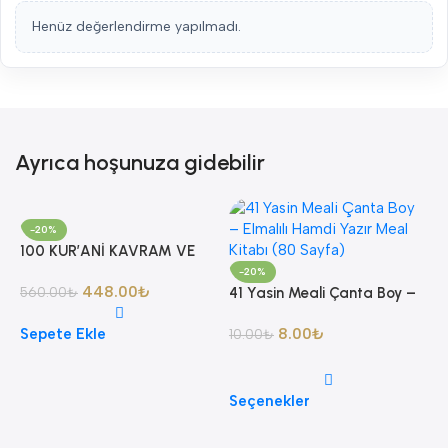
Henüz değerlendirme yapılmadı.
Ayrıca hoşunuza gidebilir
-20%
100 KUR’ANİ KAVRAM VE
YORUMLARI AHMET AKGÜL
-20%
448.00
₺
560.00
₺
41 Yasin Meali Çanta Boy –
Elmalılı Hamdi Yazır Meal
Sepete Ekle
8.00
₺
Kitabı (80 Sayfa)
10.00
₺
Seçenekler
8