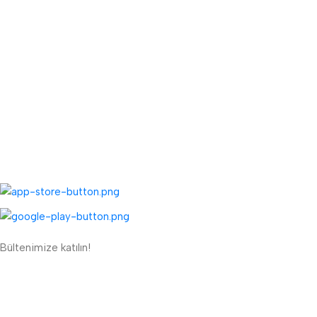
Fiyat Teklifi Al
Toptan Kargo Ücreti
TOPTAN MENÜ
Toptan Müşteri Kaydı
Toptan Sipariş Formu
UYGULAMALARIMIZ:
Bültenimize katılın!
ETBİS'e Kayıtlı Güvenli Site
Güvenli Ödeme Sistemi: