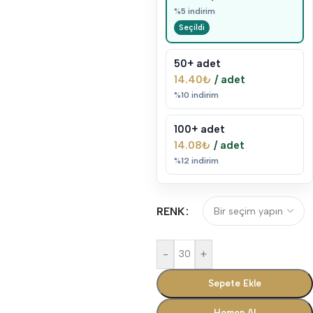
%5 indirim
50+ adet
14.40
₺
/ adet
%10 indirim
100+ adet
14.08
₺
/ adet
%12 indirim
RENK
-
+
Sepete Ekle
Hemen Al