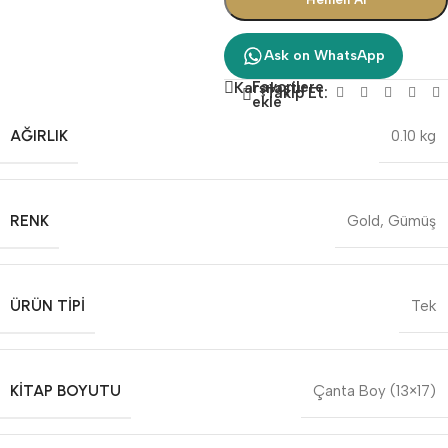
Ask on WhatsApp
Favorilere
Karşılaştır
Takip Et:
ekle
AĞIRLIK
0.10 kg
RENK
Gold
,
Gümüş
ÜRÜN TIPI
Tek
KITAP BOYUTU
Çanta Boy (13×17)