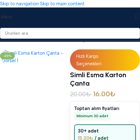
Skip to navigation
Skip to main content
Menü
Ana Sayfa
/
Mevlid Hediyelikleri
/
Karton Çantalar
Hızlı Kargo
-20%
Seçenekleri
Simli Esma Karton
Çanta
16.00
₺
20.00
₺
Toptan alım fiyatları
Minimum 30 adet
30+ adet
15.20
₺
/ adet