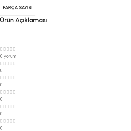
PARÇA SAYISI
Ürün Açıklaması
0 yorum
0
0
0
0
0