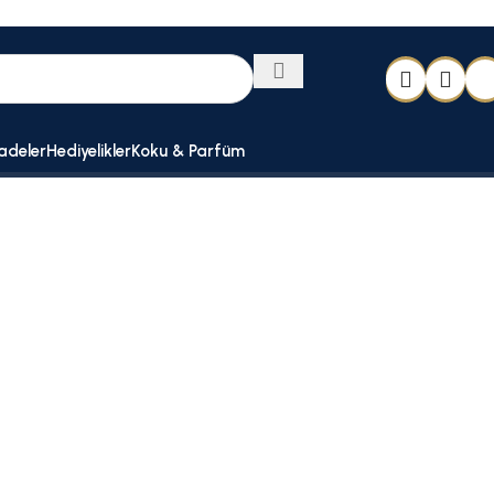
adeler
Hediyelikler
Koku & Parfüm