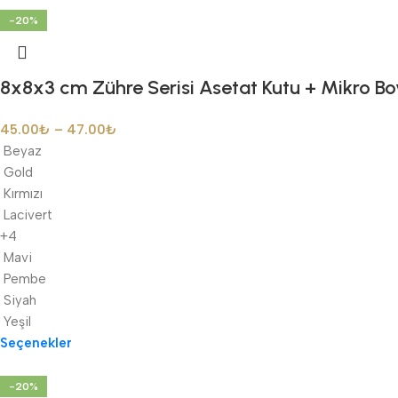
-20%
8x8x3 cm Zühre Serisi Asetat Kutu + Mikro Boy
45.00
₺
–
47.00
₺
Beyaz
Gold
Kırmızı
Lacivert
+4
Mavi
Pembe
Siyah
Yeşil
Seçenekler
-20%