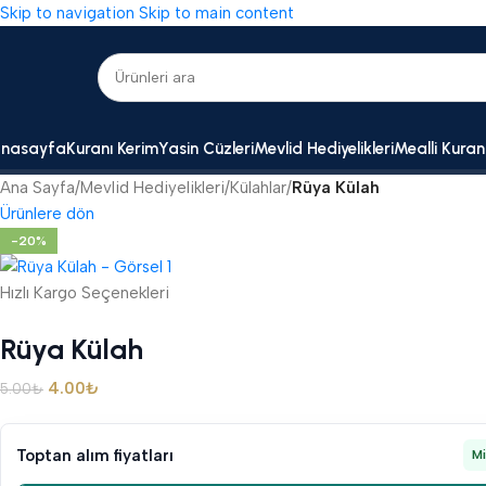
Skip to navigation
Skip to main content
nasayfa
Kuranı Kerim
Yasin Cüzleri
Mevlid Hediyelikleri
Mealli Kuran
Ana Sayfa
/
Mevlid Hediyelikleri
/
Külahlar
/
Rüya Külah
Ürünlere dön
-20%
Hızlı Kargo Seçenekleri
Rüya Külah
4.00
₺
5.00
₺
Toptan alım fiyatları
M