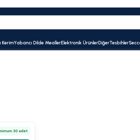
ı Kerim
Yabancı Dilde Mealler
Elektronik Ürünler
Diğer
Tesbihler
Secc
inimum 30 adet