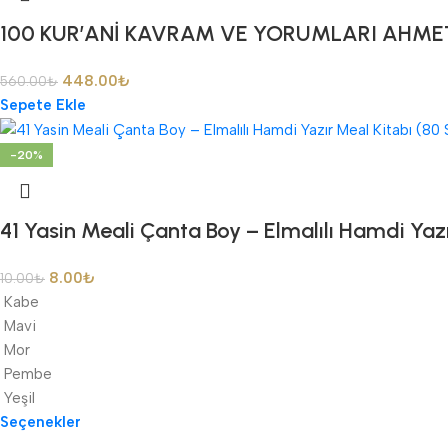
100 KUR’ANİ KAVRAM VE YORUMLARI AHME
448.00
₺
560.00
₺
Sepete Ekle
-20%
41 Yasin Meali Çanta Boy – Elmalılı Hamdi Yaz
8.00
₺
10.00
₺
Kabe
Mavi
Mor
Pembe
Yeşil
Seçenekler