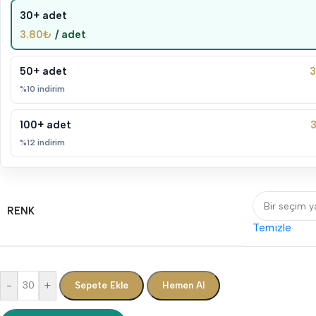
30+ adet
3.80
₺
/ adet
50+ adet
3
%10 indirim
100+ adet
3
%12 indirim
RENK
Temizle
-
+
Sepete Ekle
Hemen Al