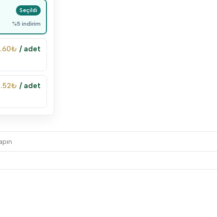
%5 indirim
.60
₺
/ adet
.52
₺
/ adet