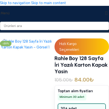
Skip to navigation
Skip to main content
Menü
Ana Sayfa
/
Yasin Cüzleri
/
Karton Kapaklı Yasin Cüzleri
Hızlı Kargo
-20%
Seçenekleri
Rahle Boy 128 Sayfa
İri Yazılı Karton Kapak
Yasin
84.00
₺
105.00
₺
Toptan alım fiyatları
Minimum 30 adet
30+ adet