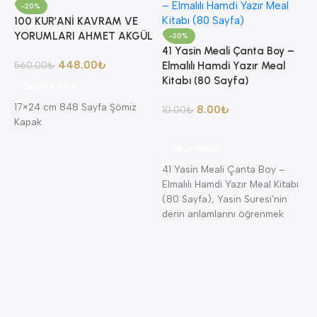
-20%
100 KUR’ANİ KAVRAM VE
YORUMLARI AHMET AKGÜL
-20%
41 Yasin Meali Çanta Boy –
448.00
₺
560.00
₺
Elmalılı Hamdi Yazır Meal
Kitabı (80 Sayfa)
Sepete Ekle
17×24 cm 848 Sayfa Şömiz
8.00
₺
10.00
₺
Kapak
8
Seçenekler
A
41 Yasin Meali Çanta Boy –
A
Elmalılı Hamdi Yazır Meal Kitabı
K
(80 Sayfa), Yasin Suresi’nin
K
derin anlamlarını öğrenmek
isteyenler için
4
K