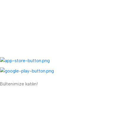
TOPTAN MENÜ
Toptan Müşteri Kaydı
Toptan Sipariş Formu
UYGULAMALARIMIZ:
Bültenimize katılın!
ETBİS'e Kayıtlı Güvenli Site
Güvenli Ödeme Sistemi: