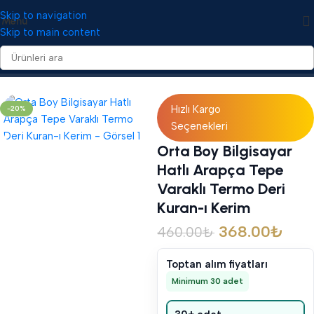
Skip to navigation
Menü
Skip to main content
Ana Sayfa
/
Kuranı Kerim
/
Termo Deri Kuranı Kerimler
Hızlı Kargo
-20%
Seçenekleri
Orta Boy Bilgisayar
Hatlı Arapça Tepe
Varaklı Termo Deri
Kuran-ı Kerim
368.00
₺
460.00
₺
Toptan alım fiyatları
Minimum 30 adet