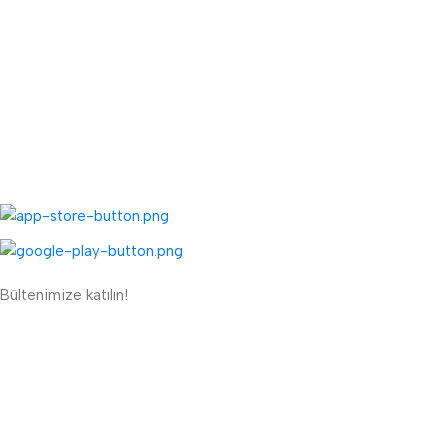
TOPTAN MENÜ
Toptan Müşteri Kaydı
Toptan Sipariş Formu
UYGULAMALARIMIZ:
Bültenimize katılın!
ETBİS'e Kayıtlı Güvenli Site
Güvenli Ödeme Sistemi: