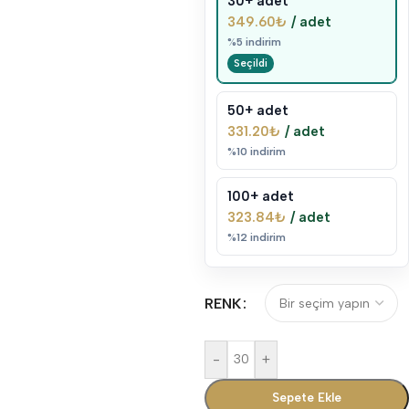
30+ adet
349.60
₺
/ adet
%5 indirim
50+ adet
331.20
₺
/ adet
%10 indirim
100+ adet
323.84
₺
/ adet
%12 indirim
RENK
-
+
Sepete Ekle