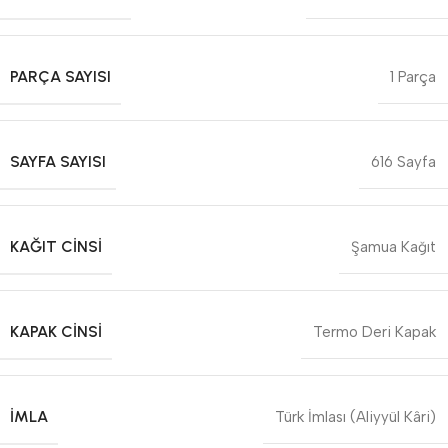
PARÇA SAYISI
1 Parça
SAYFA SAYISI
616 Sayfa
KAĞIT CINSI
Şamua Kağıt
KAPAK CINSI
Termo Deri Kapak
İMLA
Türk İmlası (Aliyyül Kâri)