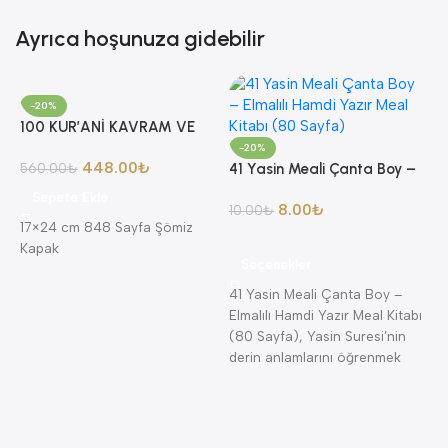
Ayrıca hoşunuza gidebilir
-20%
100 KUR’ANİ KAVRAM VE
YORUMLARI AHMET AKGÜL
-20%
448.00
₺
560.00
₺
41 Yasin Meali Çanta Boy –
Elmalılı Hamdi Yazır Meal
Sepete Ekle
8.00
₺
Kitabı (80 Sayfa)
10.00
₺
17×24 cm 848 Sayfa Şömiz
Kapak
Seçenekler
41 Yasin Meali Çanta Boy –
8
Elmalılı Hamdi Yazır Meal Kitabı
A
(80 Sayfa), Yasin Suresi’nin
4
A
derin anlamlarını öğrenmek
K
isteyenler için
K
K