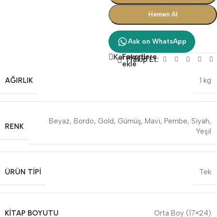
Hemen Al
Ask on WhatsApp
Favorilere
Karşılaştır
Takip Et:
ekle
AĞIRLIK
1 kg
Beyaz
,
Bordo
,
Gold
,
Gümüş
,
Mavi
,
Pembe
,
Siyah
,
RENK
Yeşil
ÜRÜN TIPI
Tek
KITAP BOYUTU
Orta Boy (17×24)