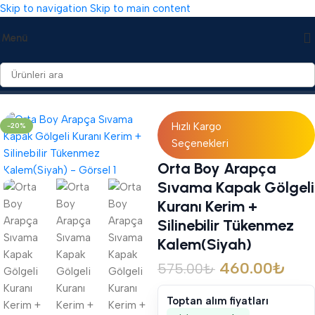
Skip to navigation
Skip to main content
Menü
Ana Sayfa
/
Hediyelikler
/
Hediyelik Setler
Hızlı Kargo
-20%
Seçenekleri
Orta Boy Arapça
Sıvama Kapak Gölgeli
Kuranı Kerim +
Silinebilir Tükenmez
Kalem(Siyah)
460.00
₺
575.00
₺
Toptan alım fiyatları