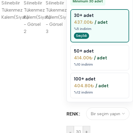
Minimum 30 adet
30+ adet
437.00
₺
/ adet
%5 indirim
50+ adet
414.00
₺
/ adet
%10 indirim
100+ adet
404.80
₺
/ adet
%12 indirim
RENK
-
+