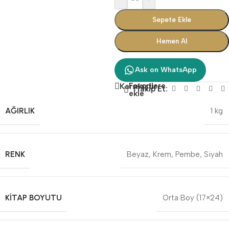
Sepete Ekle
Hemen Al
Ask on WhatsApp
Favorilere
Karşılaştır
Takip Et:
ekle
AĞIRLIK
1 kg
RENK
Beyaz
,
Krem
,
Pembe
,
Siyah
KITAP BOYUTU
Orta Boy (17×24)