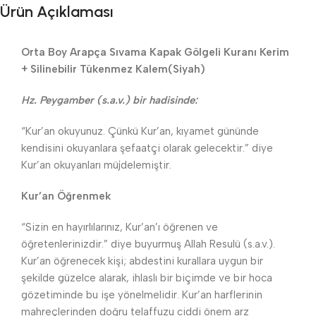
Ürün Açıklaması
Orta Boy Arapça Sıvama Kapak Gölgeli Kuranı Kerim
+ Silinebilir Tükenmez Kalem(Siyah)
Hz. Peygamber (s.a.v.) bir hadisinde:
“Kur’an okuyunuz. Çünkü Kur’an, kıyamet gününde
kendisini okuyanlara şefaatçi olarak gelecektir.” diye
Kur’an okuyanları müjdelemiştir.
Kur’an Öğrenmek
“Sizin en hayırlılarınız, Kur’an’ı öğrenen ve
öğretenlerinizdir.” diye buyurmuş Allah Resulü (s.a.v.).
Kur’an öğrenecek kişi; abdestini kurallara uygun bir
şekilde güzelce alarak, ihlaslı bir biçimde ve bir hoca
gözetiminde bu işe yönelmelidir. Kur’an harflerinin
mahreçlerinden doğru telaffuzu ciddi önem arz