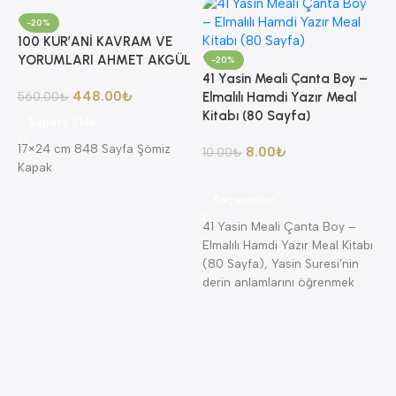
-20%
100 KUR’ANİ KAVRAM VE
YORUMLARI AHMET AKGÜL
-20%
41 Yasin Meali Çanta Boy –
448.00
₺
560.00
₺
Elmalılı Hamdi Yazır Meal
Kitabı (80 Sayfa)
Sepete Ekle
17×24 cm 848 Sayfa Şömiz
8.00
₺
10.00
₺
Kapak
8
Seçenekler
A
41 Yasin Meali Çanta Boy –
A
Elmalılı Hamdi Yazır Meal Kitabı
K
(80 Sayfa), Yasin Suresi’nin
K
derin anlamlarını öğrenmek
isteyenler için
4