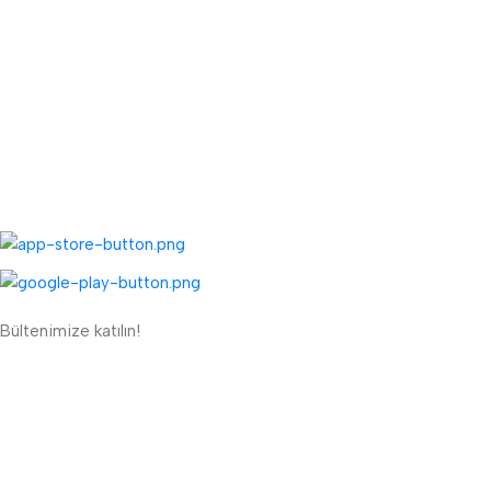
Toptan Kargo Ücreti
TOPTAN MENÜ
Toptan Müşteri Kaydı
Toptan Sipariş Formu
UYGULAMALARIMIZ:
Bültenimize katılın!
ETBİS'e Kayıtlı Güvenli Site
Güvenli Ödeme Sistemi: