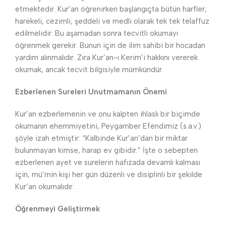
etmektedir. Kur’an öğrenirken başlangıçta bütün harfler;
harekeli, cezimli, şeddeli ve medli olarak tek tek telaffuz
edilmelidir. Bu aşamadan sonra tecvitli okumayı
öğrenmek gerekir. Bunun için de ilim sahibi bir hocadan
yardım alınmalıdır. Zira Kur’an-ı Kerim’i hakkını vererek
okumak, ancak tecvit bilgisiyle mümkündür.
Ezberlenen Sureleri Unutmamanın Önemi
Kur’an ezberlemenin ve onu kalpten ihlaslı bir biçimde
okumanın ehemmiyetini, Peygamber Efendimiz (s.a.v.)
şöyle izah etmiştir: “Kalbinde Kur’an’dan bir miktar
bulunmayan kimse, harap ev gibidir.” İşte o sebepten
ezberlenen ayet ve surelerin hafızada devamlı kalması
için, mü’min kişi her gün düzenli ve disiplinli bir şekilde
Kur’an okumalıdır.
Öğrenmeyi Geliştirmek