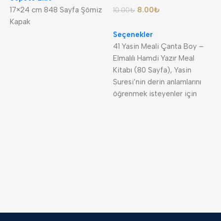
17×24 cm 848 Sayfa Şömiz
8.00
₺
10.00
₺
S
Kapak
Seçenekler
41 Yasin Meali Çanta Boy –
Elmalılı Hamdi Yazır Meal
K
Kitabı (80 Sayfa), Yasin
+
Suresi’nin derin anlamlarını
S
öğrenmek isteyenler için
4
S
K
—
S
A