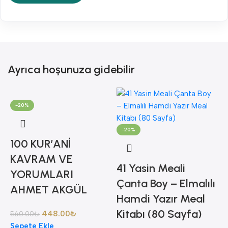
Ayrıca hoşunuza gidebilir
-20%
-20%
100 KUR’ANİ
KAVRAM VE
41 Yasin Meali
YORUMLARI
Çanta Boy – Elmalılı
AHMET AKGÜL
Hamdi Yazır Meal
Kitabı (80 Sayfa)
448.00
₺
560.00
₺
Sepete Ekle