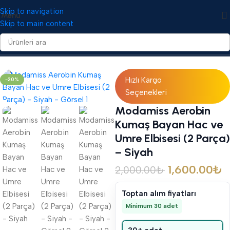
Skip to navigation
Menü
Skip to main content
Ana Sayfa
/
Tekstil
/
Hac ve Umre Elbiseleri
Hızlı Kargo
-20%
Seçenekleri
Modamiss Aerobin
Kumaş Bayan Hac ve
Umre Elbisesi (2 Parça)
– Siyah
1,600.00
₺
2,000.00
₺
Toptan alım fiyatları
Minimum 30 adet