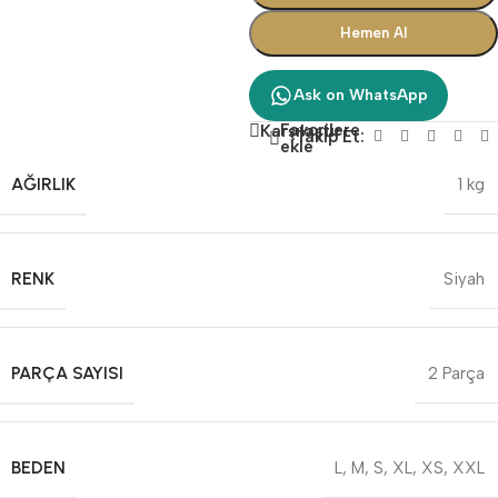
Hemen Al
Ask on WhatsApp
Favorilere
Karşılaştır
Takip Et:
ekle
AĞIRLIK
1 kg
RENK
Siyah
PARÇA SAYISI
2 Parça
BEDEN
L
,
M
,
S
,
XL
,
XS
,
XXL