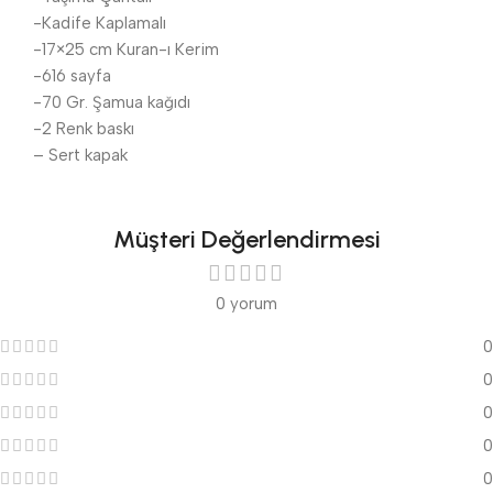
-Kadife Kaplamalı
-17×25 cm Kuran-ı Kerim
-616 sayfa
-70 Gr. Şamua kağıdı
-2 Renk baskı
– Sert kapak
Müşteri Değerlendirmesi
0 yorum
0
0
0
0
0