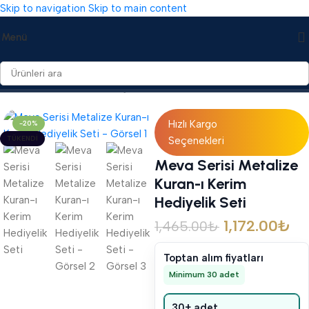
Skip to navigation
Skip to main content
Menü
Ana Sayfa
/
Hediyelikler
/
Ahşap Muhafazalı Setler
Hızlı Kargo
-20%
TÜKENDI
Seçenekleri
Meva Serisi Metalize
Kuran-ı Kerim
Hediyelik Seti
1,172.00
₺
1,465.00
₺
Toptan alım fiyatları
Minimum 30 adet
30+ adet