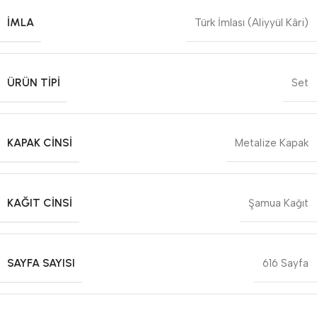
İMLA
Türk İmlası (Aliyyül Kâri)
ÜRÜN TIPI
Set
KAPAK CINSI
Metalize Kapak
KAĞIT CINSI
Şamua Kağıt
SAYFA SAYISI
616 Sayfa