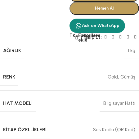
Hemen Al
Ask on WhatsApp
Favorilere
Karşılaştır
Takip Et:
ekle
AĞIRLIK
1 kg
RENK
Gold
,
Gümüş
HAT MODELI
Bilgisayar Hattı
KITAP ÖZELLIKLERI
Ses Kodlu (QR Kod)