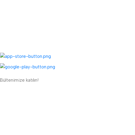
TOPTAN MENÜ
Toptan Müşteri Kaydı
Toptan Sipariş Formu
UYGULAMALARIMIZ:
Bültenimize katılın!
ETBİS'e Kayıtlı Güvenli Site
Güvenli Ödeme Sistemi:
Lojistik Firmaları: