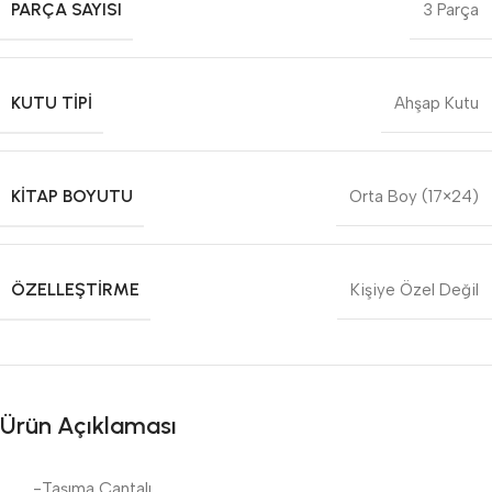
PARÇA SAYISI
3 Parça
KUTU TIPI
Ahşap Kutu
KITAP BOYUTU
Orta Boy (17×24)
ÖZELLEŞTIRME
Kişiye Özel Değil
Ürün Açıklaması
-Taşıma Çantalı