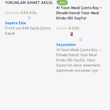
YORUMLARI AHMET AKGÜL
-20%
41 Yasin Meali Çanta Boy –
448.00
₺
560.00
₺
Elmalılı Hamdi Yazır Meal
Kitabı (80 Sayfa)
Sepete Ekle
17×24 cm 848 Sayfa Şömiz
8.00
₺
10.00
₺
Kapak
8
Seçenekler
A
41 Yasin Meali Çanta Boy –
A
Elmalılı Hamdi Yazır Meal
K
Kitabı (80 Sayfa), Yasin
K
Suresi’nin derin anlamlarını
öğrenmek isteyenler için
4
S
K
—
S