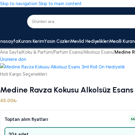
Skip to navigation
Skip to main content
nasayfa
Kuranı Kerim
Yasin Cüzleri
Mevlid Hediyelikleri
Mealli Kuran
Ana Sayfa
/
Koku & Parfüm
/
Parfüm Esansı
/
Alkolsüz Esans
/
Medine R
Ürünlere dön
Hızlı Kargo Seçenekleri
Medine Ravza Kokusu Alkolsüz Esans 
45.00
₺
Toptan alım fiyatları
M
30+ adet