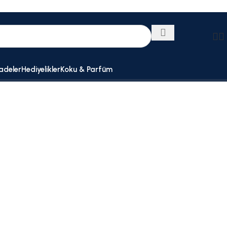
adeler
Hediyelikler
Koku & Parfüm