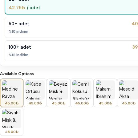
42.75
₺
/ adet
50+ adet
40
%10 indirim
100+ adet
39
%12 indirim
Available Options
Medine Ravza Kokusu Alkolsüz Esans 3ml Roll-On Hediyelik
Kabe Örtüsü Kokusu Alkolsüz Esans 3ml Roll-On Hediyelik
Beyaz Misk & White Musk Kokusu Alkolsüz Esans 3ml Roll-On Hediyelik
Cami Kokusu Alkolsüz Esans 3ml Roll-On Hediyelik
Makamı İbrahim Kokusu Alkolsüz Esans 3ml Roll-On Hediyelik
Mescidi Aksa Kokusu Alkolsüz Esans 3ml
45.00
₺
45.00
₺
45.00
₺
45.00
₺
45.00
₺
45.00
₺
Siyah Misk & Black Oud Kokusu Alkolsüz Esans 3ml Roll-On Hediyelik
45.00
₺