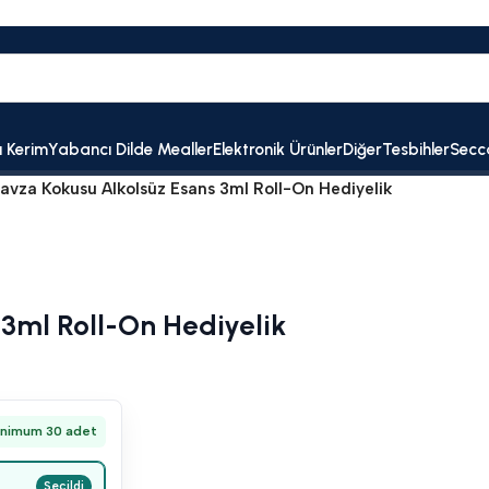
ı Kerim
Yabancı Dilde Mealler
Elektronik Ürünler
Diğer
Tesbihler
Secc
avza Kokusu Alkolsüz Esans 3ml Roll-On Hediyelik
3ml Roll-On Hediyelik
inimum 30 adet