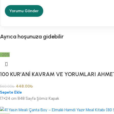
Ayrıca hoşunuza gidebilir
-20%
100 KUR’ANİ KAVRAM VE YORUMLARI AHME
448.00
₺
560.00
₺
Sepete Ekle
17×24 cm 848 Sayfa Şömiz Kapak