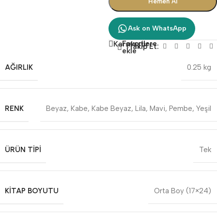
Hemen Al
Ask on WhatsApp
Favorilere
Karşılaştır
Takip Et:
ekle
AĞIRLIK
0.25 kg
RENK
Beyaz
,
Kabe
,
Kabe Beyaz
,
Lila
,
Mavi
,
Pembe
,
Yeşil
ÜRÜN TIPI
Tek
KITAP BOYUTU
Orta Boy (17×24)