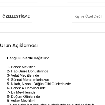
ÖZELLEŞTIRME
Kişiye Özel Değil
Ürün Açıklaması
Hangi Günlerde Dağıtılır?
1- Bebek Mevlitleri
2- Hac-Umre Dönüşlerinde
3- Vefat Mevlitlerinde
4- Sünnet Merasimlerinizde
5- Nikah, Nişan , Düğün Gibi Günlerinizde
6- Bebek 40 Mevlitlerinde
7- Ev Mevlitlerinde
8- Doğum Günlerinde
9- Asker Mevlitleri
10- Ve sizler için özel olan günlerinizde en güzel hediyelik…