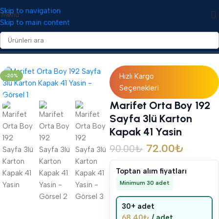
Skip to navigation
Menü
Skip to main content
Ana Sayfa
/
Yasin Cüzleri
/
Karton Kapaklı Yasin Cüzleri
Hızlı Kargo
-20%
Seçenekleri
Marifet Orta Boy 192
Sayfa 3lü Karton
Kapak 41 Yasin
72.00
₺
90.00
₺
Toptan alım fiyatları
Minimum 30 adet
30+ adet
68.40
₺
/ adet