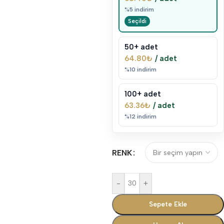
%5 indirim
50+ adet
64.80
₺
/ adet
%10 indirim
100+ adet
63.36
₺
/ adet
%12 indirim
RENK
-
+
Sepete Ekle