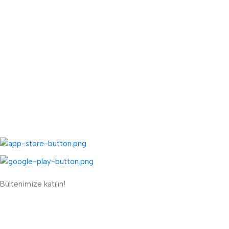
Fiyat Teklifi Al
Toptan Kargo Ücreti
TOPTAN MENÜ
Toptan Müşteri Kaydı
Toptan Sipariş Formu
UYGULAMALARIMIZ:
Bültenimize katılın!
ETBİS'e Kayıtlı Güvenli Site