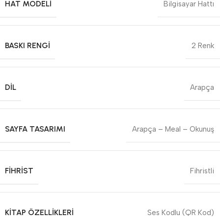
HAT MODELI
Bilgisayar Hattı
BASKI RENGI
2 Renk
DIL
Arapça
SAYFA TASARIMI
Arapça – Meal – Okunuş
FIHRIST
Fihristli
KITAP ÖZELLIKLERI
Ses Kodlu (QR Kod)