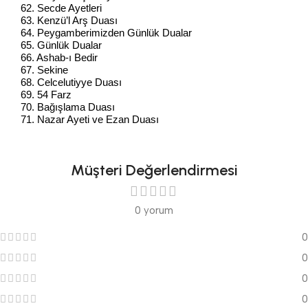
62. Secde Ayetleri
63. Kenzü’l Arş Duası
64. Peygamberimizden Günlük Dualar
65. Günlük Dualar
66. Ashab-ı Bedir
67. Sekine
68. Celcelutiyye Duası
69. 54 Farz
70. Bağışlama Duası
71. Nazar Ayeti ve Ezan Duası
Müşteri Değerlendirmesi
0 yorum
0
0
0
0