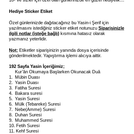
Hediye Sticker Etiket
Özel günlerinizde dağıtacağınız bu Yasin-i Şerif için
yazılmasını istediğiniz sticker etiket notunuzu
Siparişinizle
ilgili notlar (isteğe bağlı)
kısmına hatasız olarak
yazmanız yeterlidir.
Not:
Etiketler siparişinizin yanında dosya içerisinde
gönderilmektedir. Yapıştırma işlemi alıcıya aittir.
192 Sayfa Yasin İçeriğimiz;
Kur’ân Okumaya Başlarken Okunacak Duâ
1. Mübin Duası
2. Yasin Duası
3. Fatiha Suresi
4. Bakara suresi
5. Yasin Suresi
6. Mülk (Tebareke) Suresi
7. Nebe(Amme) Suresi
8. Duhan Suresi
9. Muhammed Suresi
10. Fetih Suresi
11. Kehf Suresi