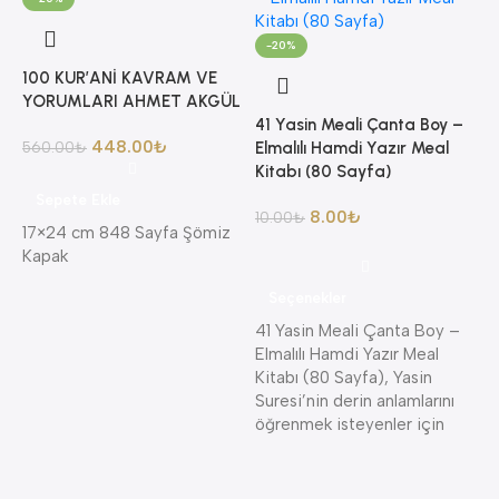
-20%
100 KUR’ANİ KAVRAM VE
YORUMLARI AHMET AKGÜL
41 Yasin Meali Çanta Boy –
448.00
₺
560.00
₺
Elmalılı Hamdi Yazır Meal
Kitabı (80 Sayfa)
Sepete Ekle
8.00
₺
10.00
₺
17×24 cm 848 Sayfa Şömiz
Kapak
8
A
Seçenekler
A
41 Yasin Meali Çanta Boy –
K
Elmalılı Hamdi Yazır Meal
K
Kitabı (80 Sayfa), Yasin
Suresi’nin derin anlamlarını
4
öğrenmek isteyenler için