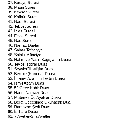
37. Kurayş Suresi
38. Maun Suresi
39. Kevser Suresi
40. Kafirün Suresi
41. Nasr Suresi
42. Tebbet Suresi
43. İhlas Suresi
44. Felak Suresi
45. Nas Suresi
46. Namaz Duaları
47. Salat-ı Tefriciyye
48. Salat-ı Münciye
49. Hatim ve Yasin Bağışlama Duası
50. Tevbe İstiğfar Duası
51. Seyyidü’il İstiğfar Duası
52. Bereket(Karınca) Duası
53. İmam-ı Azam’ın Tesbih Duası
54. İsm-i Azam Duası
55. 52.Gece Kabir Duası
56. Hacet Namazı Duası
57. Mübarek Üç Ayaklar Duası
58. Berat Gecesinde Okunacak Dua
59. Ramazan Şerif Duası
60. İstihare Duası
61. 7.Ayetler-Şifa Ayetleri