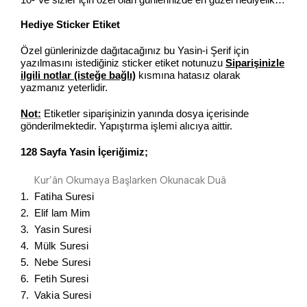
Hediye Sticker Etiket
Özel günlerinizde dağıtacağınız bu Yasin-i Şerif için
yazılmasını istediğiniz sticker etiket notunuzu
Siparişinizle
ilgili notlar (isteğe bağlı)
kısmına hatasız olarak
yazmanız yeterlidir.
Not:
Etiketler siparişinizin yanında dosya içerisinde
gönderilmektedir. Yapıştırma işlemi alıcıya aittir.
128 Sayfa Yasin İçeriğimiz;
Kur’ân Okumaya Başlarken Okunacak Duâ
1. Fatiha Suresi
2. Elif lam Mim
3. Yasin Suresi
4. Mülk Suresi
5. Nebe Suresi
6. Fetih Suresi
7. Vakia Suresi