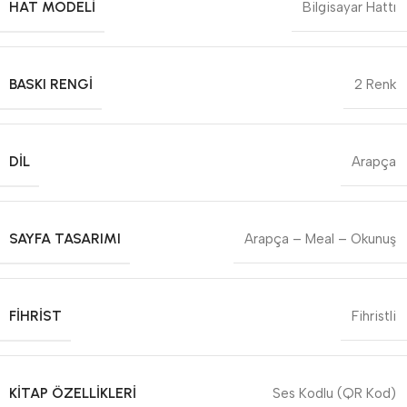
HAT MODELI
Bilgisayar Hattı
BASKI RENGI
2 Renk
DIL
Arapça
SAYFA TASARIMI
Arapça – Meal – Okunuş
FIHRIST
Fihristli
KITAP ÖZELLIKLERI
Ses Kodlu (QR Kod)