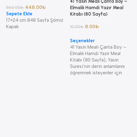
41 Yasin Meali Çanta Boy –
448.00
₺
560.00
₺
Elmalılı Hamdi Yazır Meal
Sepete Ekle
Kitabı (80 Sayfa)
17×24 cm 848 Sayfa Şömiz
Kapak
8.00
₺
10.00
₺
Seçenekler
8
41 Yasin Meali Çanta Boy –
A
Elmalılı Hamdi Yazır Meal
A
Kitabı (80 Sayfa), Yasin
K
Suresi’nin derin anlamlarını
K
öğrenmek isteyenler için
4
S
K
—
S
A