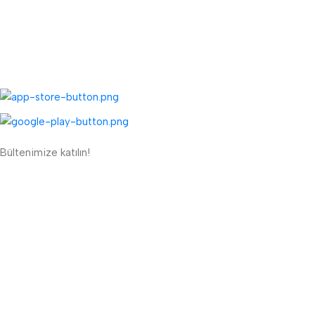
Toptan Müşteri Kaydı
Toptan Sipariş Formu
UYGULAMALARIMIZ:
Bültenimize katılın!
ETBİS'e Kayıtlı Güvenli Site
Güvenli Ödeme Sistemi:
Lojistik Firmaları: