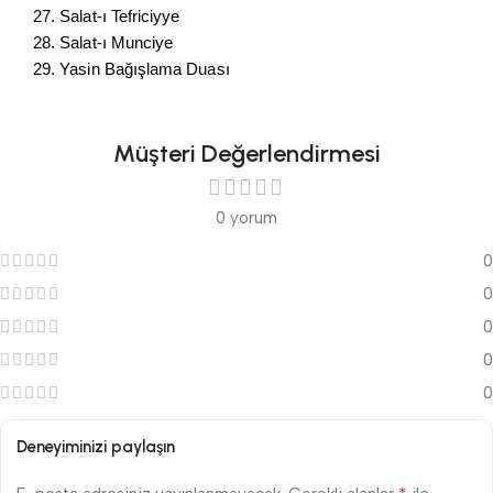
27. Salat-ı Tefriciyye
28. Salat-ı Munciye
29. Yasin Bağışlama Duası
Müşteri Değerlendirmesi
0 yorum
0
0
0
0
0
Deneyiminizi paylaşın