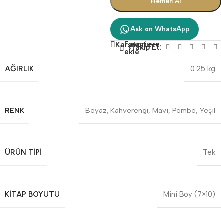
Hemen Al
Ask on WhatsApp
Favorilere
Karşılaştır
Takip Et:
ekle
AĞIRLIK
0.25 kg
RENK
Beyaz
,
Kahverengi
,
Mavi
,
Pembe
,
Yeşil
ÜRÜN TIPI
Tek
KITAP BOYUTU
Mini Boy (7×10)