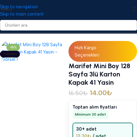
Skip to navigation
Menü
Skip to main content
Ana Sayfa
/
Yasin Cüzleri
/
Karton Kapaklı Yasin Cüzleri
Hızlı Kargo
-15%
TÜKENDI
Seçenekleri
Marifet Mini Boy 128
Sayfa 3lü Karton
Kapak 41 Yasin
14.00
₺
16.50
₺
Toptan alım fiyatları
Minimum 30 adet
30+ adet
13.30
₺
/ adet