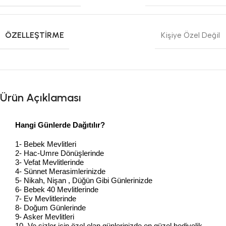
ÖZELLEŞTIRME
Kişiye Özel Değil
Ürün Açıklaması
Hangi Günlerde Dağıtılır?
1- Bebek Mevlitleri
2- Hac-Umre Dönüşlerinde
3- Vefat Mevlitlerinde
4- Sünnet Merasimlerinizde
5- Nikah, Nişan , Düğün Gibi Günlerinizde
6- Bebek 40 Mevlitlerinde
7- Ev Mevlitlerinde
8- Doğum Günlerinde
9- Asker Mevlitleri
10- Ve sizler için özel olan günlerinizde en güzel hediyelik…