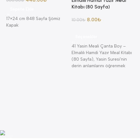
448.00
₺
560.00
₺
Elmalılı Hamdi Yazır Meal
Kitabı (80 Sayfa)
Sepete Ekle
17×24 cm 848 Sayfa Şömiz
8.00
₺
10.00
₺
Kapak
8
Seçenekler
A
41 Yasin Meali Çanta Boy –
A
Elmalılı Hamdi Yazır Meal Kitabı
K
(80 Sayfa), Yasin Suresi’nin
K
derin anlamlarını öğrenmek
isteyenler için
4
K
—
(
B