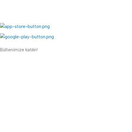
UYGULAMALARIMIZ:
Bültenimize katılın!
ETBİS'e Kayıtlı Güvenli Site
Güvenli Ödeme Sistemi:
Lojistik Firmaları:
Bizi Takip Edin: