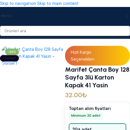
Skip to navigation
Skip to main content
Menü
Ana Sayfa
/
Yasin Cüzleri
/
Karton Kapaklı Yasin Cüzleri
Hızlı Kargo
-20%
TÜKENDI
Seçenekleri
Marifet Çanta Boy 128
Sayfa 3lü Karton
Kapak 41 Yasin
32.00
₺
Toptan alım fiyatları
Minimum 30 adet
30+ adet