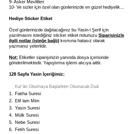
9- Asker Mevlitleri
10- Ve sizler için özel olan günlerinizde en güzel hediyelik…
Hediye Sticker Etiket
Özel günlerinizde dağıtacağınız bu Yasin-i Şerif için
yazılmasını istediğiniz sticker etiket notunuzu
Siparişinizle
ilgili notlar (isteğe bağlı)
kısmına hatasız olarak
yazmanız yeterlidir.
Not:
Etiketler siparişinizin yanında dosya içerisinde
gönderilmektedir. Yapıştırma işlemi alıcıya aittir.
128 Sayfa Yasin İçeriğimiz;
Kur’ân Okumaya Başlarken Okunacak Duâ
1. Fatiha Suresi
2. Elif lam Mim
3. Yasin Suresi
4. Mülk Suresi
5. Nebe Suresi
6. Fetih Suresi