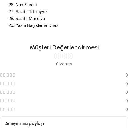
26. Nas Suresi
27. Salat-ı Tefriciyye
28. Salat-ı Munciye
29. Yasin Bağışlama Duası
Müşteri Değerlendirmesi
0 yorum
0
0
0
0
0
Deneyiminizi paylaşın