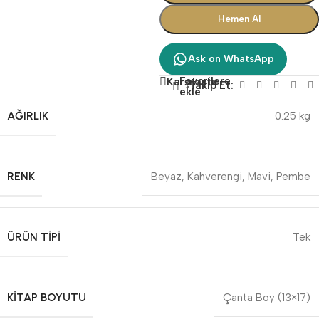
Hemen Al
Ask on WhatsApp
Favorilere
Karşılaştır
Takip Et:
ekle
AĞIRLIK
0.25 kg
RENK
Beyaz
,
Kahverengi
,
Mavi
,
Pembe
ÜRÜN TIPI
Tek
KITAP BOYUTU
Çanta Boy (13×17)