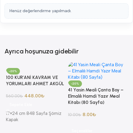
Henüz değerlendirme yapılmadı.
Ayrıca hoşunuza gidebilir
-20%
100 KUR’ANİ KAVRAM VE
YORUMLARI AHMET AKGÜL
-20%
41 Yasin Meali Çanta Boy –
448.00
₺
560.00
₺
Elmalılı Hamdi Yazır Meal
Kitabı (80 Sayfa)
Sepete Ekle
17×24 cm 848 Sayfa Şömiz
8.00
₺
10.00
₺
Kapak
8
Seçenekler