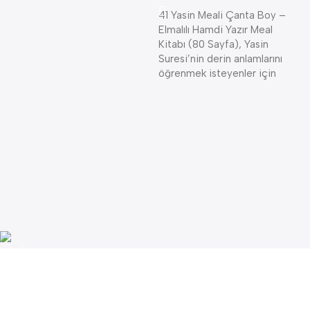
A
41 Yasin Meali Çanta Boy –
A
Elmalılı Hamdi Yazır Meal
K
Kitabı (80 Sayfa), Yasin
K
Suresi’nin derin anlamlarını
öğrenmek isteyenler için
4
K
—
S
A
Lojistik
Uygun kargo maliyeti