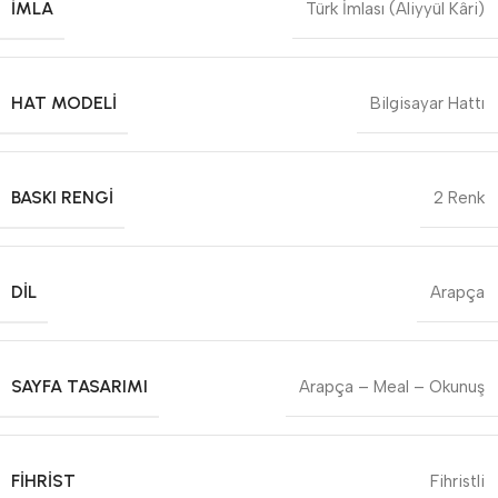
İMLA
Türk İmlası (Aliyyül Kâri)
HAT MODELI
Bilgisayar Hattı
BASKI RENGI
2 Renk
DIL
Arapça
SAYFA TASARIMI
Arapça – Meal – Okunuş
FIHRIST
Fihristli