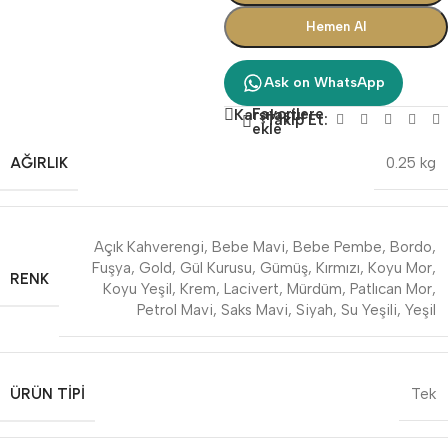
Hemen Al
Ask on WhatsApp
Favorilere
Karşılaştır
Takip Et:
ekle
AĞIRLIK
0.25 kg
Açık Kahverengi
,
Bebe Mavi
,
Bebe Pembe
,
Bordo
,
Fuşya
,
Gold
,
Gül Kurusu
,
Gümüş
,
Kırmızı
,
Koyu Mor
,
RENK
Koyu Yeşil
,
Krem
,
Lacivert
,
Mürdüm
,
Patlıcan Mor
,
Petrol Mavi
,
Saks Mavi
,
Siyah
,
Su Yeşili
,
Yeşil
ÜRÜN TIPI
Tek