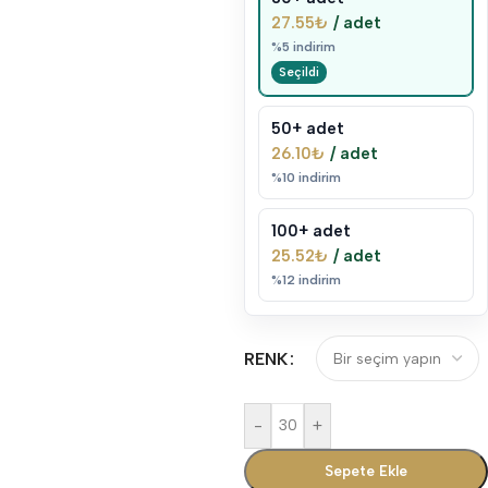
27.55
₺
/ adet
%5 indirim
50+ adet
26.10
₺
/ adet
%10 indirim
100+ adet
25.52
₺
/ adet
%12 indirim
RENK
-
+
Sepete Ekle