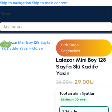
Skip to navigation
Skip to main content
Menü
Ana Sayfa
/
Yasin Cüzleri
/
Kadife Yasin Cüzleri
Hızlı Kargo
-19%
Seçenekleri
Lalezar Mini Boy 128
Sayfa 3lü Kadife
Yasin
29.00
₺
36.00
₺
Toptan alım fiyatları
Minimum 30 adet
30+ adet