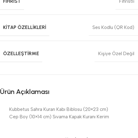
FIHRIST
Fihristli
KITAP ÖZELLIKLERI
Ses Kodlu (QR Kod)
ÖZELLEŞTIRME
Kişiye Özel Değil
Ürün Açıklaması
Kubbetus Sahra Kuran Kabı Biblosu (20×23 cm)
Cep Boy (10×14 cm) Sıvama Kapak Kuranı Kerim