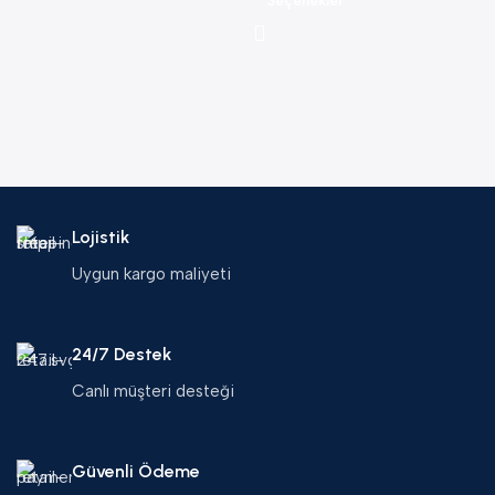
Seçenekler
S
4
K
+
S
Lojistik
Uygun kargo maliyeti
24/7 Destek
Canlı müşteri desteği
Güvenli Ödeme