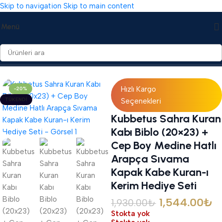
Skip to navigation
Skip to main content
Menü
Ana Sayfa
/
Hediyelikler
/
Biblolar
Hızlı Kargo
-20%
TÜKENDI
Seçenekleri
Kubbetus Sahra Kuran
Kabı Biblo (20×23) +
Cep Boy Medine Hatlı
Arapça Sıvama
Kapak Kabe Kuran-ı
Kerim Hediye Seti
1,544.00
₺
1,930.00
₺
Stokta yok