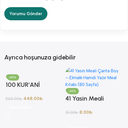
Ayrıca hoşunuza gidebilir
-20%
100 KUR’ANİ
-20%
KAVRAM VE
41 Yasin Meali
448.00
₺
560.00
₺
YORUMLARI
Çanta Boy – Elmalılı
Sepete Ekle
AHMET AKGÜL
8.00
₺
10.00
₺
Hamdi Yazır Meal
Kitabı (80 Sayfa)