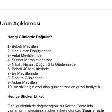
Ürün Açıklaması
Hangi Günlerde Dağıtılır?
1- Bebek Mevlitleri
2- Hac-Umre Dönüşlerinde
3- Vefat Mevlitlerinde
4- Sünnet Merasimlerinizde
5- Nikah, Nişan , Düğün Gibi Günlerinizde
6- Bebek 40 Mevlitlerinde
7- Ev Mevlitlerinde
8- Doğum Günlerinde
9- Asker Mevlitleri
10- Ve sizler için özel olan günlerinizde en güzel hediyelik…
Hediye Sticker Etiket
Özel günlerinizde dağıtacağınız bu Karton Çanta için
yazılmasını istediğiniz sticker etiket notunuzu
Siparişinizle