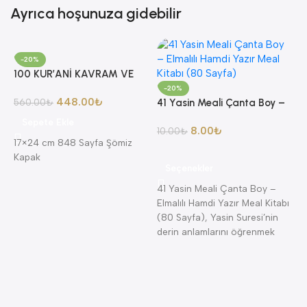
Ayrıca hoşunuza gidebilir
-20%
100 KUR’ANİ KAVRAM VE
YORUMLARI AHMET AKGÜL
-20%
448.00
₺
560.00
₺
41 Yasin Meali Çanta Boy –
Elmalılı Hamdi Yazır Meal
Sepete Ekle
8.00
₺
Kitabı (80 Sayfa)
10.00
₺
17×24 cm 848 Sayfa Şömiz
Kapak
Seçenekler
41 Yasin Meali Çanta Boy –
8
Elmalılı Hamdi Yazır Meal Kitabı
A
(80 Sayfa), Yasin Suresi’nin
4
A
derin anlamlarını öğrenmek
K
isteyenler için
K
K
—