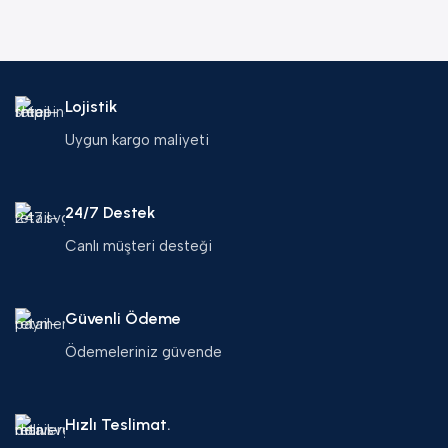
(
B
Lojistik
Uygun kargo maliyeti
24/7 Destek
Canlı müşteri desteği
Güvenli Ödeme
Ödemeleriniz güvende
Hızlı Teslimat.