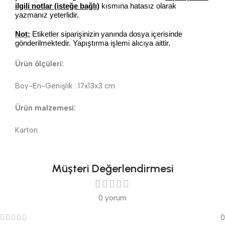
ilgili notlar (isteğe bağlı)
kısmına hatasız olarak
yazmanız yeterlidir.
Not:
Etiketler siparişinizin yanında dosya içerisinde
gönderilmektedir. Yapıştırma işlemi alıcıya aittir.
Ürün ölçüleri:
Boy-En-Genişlik : 17x13x3 cm
Ürün malzemesi:
Karton
Müşteri Değerlendirmesi
0 yorum
0