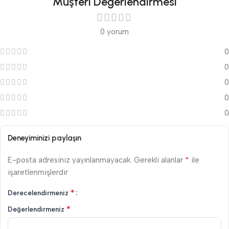
Müşteri Değerlendirmesi
0 yorum
0
0
0
0
0
Deneyiminizi paylaşın
*
E-posta adresiniz yayınlanmayacak.
Gerekli alanlar
ile
işaretlenmişlerdir
*
Derecelendirmeniz
*
Değerlendirmeniz