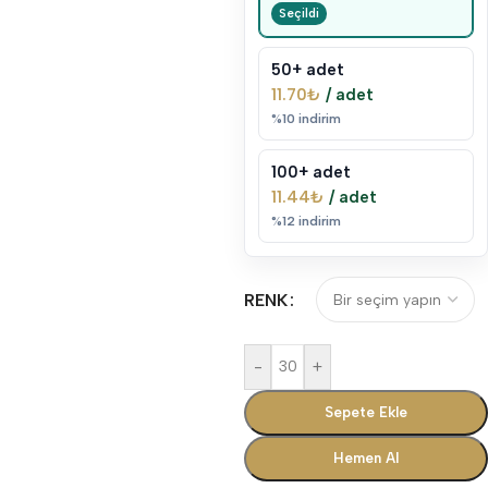
50+ adet
11.70
₺
/ adet
%10 indirim
100+ adet
11.44
₺
/ adet
%12 indirim
RENK
-
+
Sepete Ekle
Hemen Al