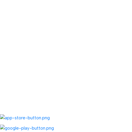
ÖNEMLİ BİLGİLER
Havale Bildirim Formu
Sipariş Takibi
Toptan Kayıt Bilgilendirme
Fiyat Teklifi Al
Toptan Kargo Ücreti
TOPTAN MENÜ
Toptan Müşteri Kaydı
Toptan Sipariş Formu
UYGULAMALARIMIZ: