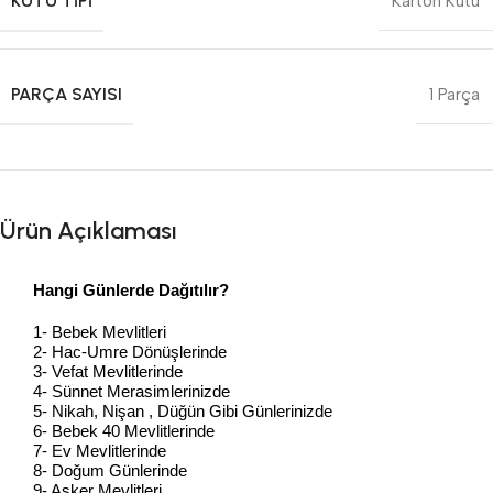
KUTU TIPI
Karton Kutu
PARÇA SAYISI
1 Parça
Ürün Açıklaması
Hangi Günlerde Dağıtılır?
1- Bebek Mevlitleri
2- Hac-Umre Dönüşlerinde
3- Vefat Mevlitlerinde
4- Sünnet Merasimlerinizde
5- Nikah, Nişan , Düğün Gibi Günlerinizde
6- Bebek 40 Mevlitlerinde
7- Ev Mevlitlerinde
8- Doğum Günlerinde
9- Asker Mevlitleri