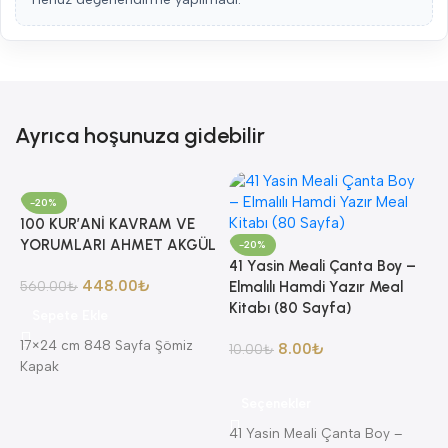
Ayrıca hoşunuza gidebilir
-20%
100 KUR’ANİ KAVRAM VE
YORUMLARI AHMET AKGÜL
-20%
41 Yasin Meali Çanta Boy –
448.00
₺
560.00
₺
Elmalılı Hamdi Yazır Meal
Kitabı (80 Sayfa)
Sepete Ekle
17×24 cm 848 Sayfa Şömiz
8.00
₺
10.00
₺
Kapak
8
Seçenekler
A
41 Yasin Meali Çanta Boy –
A