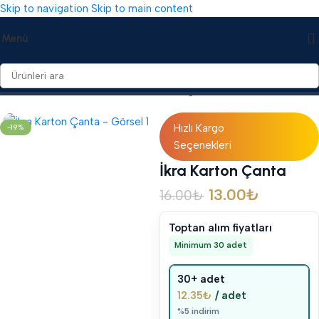
Skip to navigation
Skip to main content
Menü
Ana Sayfa
/
Mevlid Hediyelikleri
/
Karton Çantalar
Hızlı Kargo
-19%
Seçenekleri
İkra Karton Çanta
13.00
₺
16.00
₺
Toptan alım fiyatları
Minimum 30 adet
30+ adet
12.35
₺
/ adet
%5 indirim