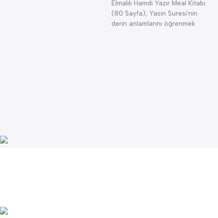
Elmalılı Hamdi Yazır Meal Kitabı
K
(80 Sayfa), Yasin Suresi’nin
K
derin anlamlarını öğrenmek
isteyenler için
4
K
—
(
B
Lojistik
Uygun kargo maliyeti