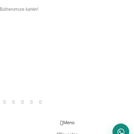
Bültenimize katılın!
ETBİS'e Kayıtlı Güvenli Site
Güvenli Ödeme Sistemi:
Lojistik Firmaları:
Bizi Takip Edin:
Menü