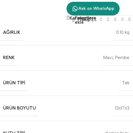
Ask on WhatsApp
Favorilere
Karşılaştır
Takip Et:
ekle
AĞIRLIK
0.10 kg
RENK
Mavi
,
Pembe
ÜRÜN TIPI
Tek
ÜRÜN BOYUTU
13x17x3