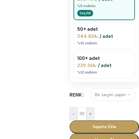
%5 indirim
50+ adet
244.80
₺
/ adet
%10 indirim
100+ adet
239.36
₺
/ adet
%12 indirim
RENK
-
+
Sepete Ekle