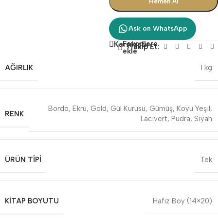
Hemen Al
Ask on WhatsApp
Favorilere
Karşılaştır
Takip Et:
ekle
AĞIRLIK
1 kg
Bordo
,
Ekru
,
Gold
,
Gül Kurusu
,
Gümüş
,
Koyu Yeşil
,
RENK
Lacivert
,
Pudra
,
Siyah
ÜRÜN TIPI
Tek
KITAP BOYUTU
Hafız Boy (14×20)