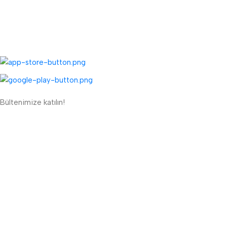
Toptan Sipariş Formu
UYGULAMALARIMIZ:
Bültenimize katılın!
ETBİS'e Kayıtlı Güvenli Site
Güvenli Ödeme Sistemi:
Lojistik Firmaları: