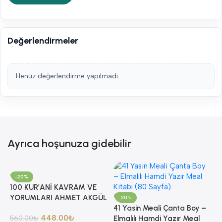
Değerlendirmeler
Henüz değerlendirme yapılmadı.
Ayrıca hoşunuza gidebilir
-20%
100 KUR’ANİ KAVRAM VE
YORUMLARI AHMET AKGÜL
-20%
41 Yasin Meali Çanta Boy –
448.00
₺
560.00
₺
Elmalılı Hamdi Yazır Meal