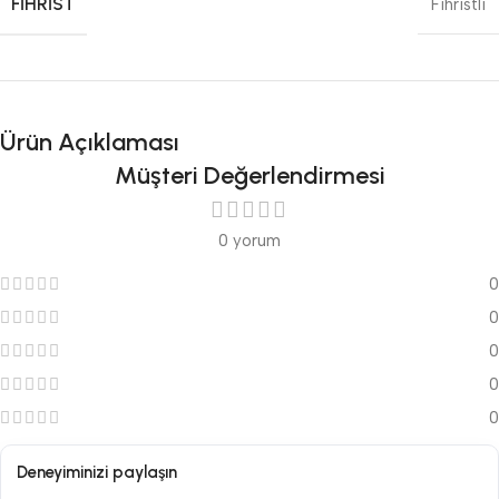
FIHRIST
Fihristli
Ürün Açıklaması
Müşteri Değerlendirmesi
0 yorum
0
0
0
0
0
Deneyiminizi paylaşın