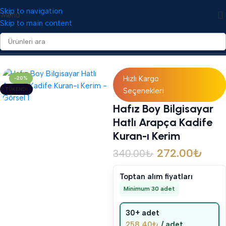
Skip to navigation
Menü
Skip to main content
Ana Sayfa
/
Kuranı Kerim
/
Kadife Kuranı Kerimler
Hızlı Kargo
-20%
TÜKENDI
Seçenekleri
Hafız Boy Bilgisayar
Hatlı Arapça Kadife
Kuran-ı Kerim
272.00
₺
340.00
₺
Toptan alım fiyatları
Minimum 30 adet
30+ adet
258.40
₺
/ adet