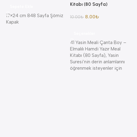
Kitabı (80 Sayfa)
Sepete Ekle
17×24 cm 848 Sayfa Şömiz
8.00
₺
10.00
₺
Kapak
8
Seçenekler
A
41 Yasin Meali Çanta Boy –
A
Elmalılı Hamdi Yazır Meal
K
Kitabı (80 Sayfa), Yasin
K
Suresi’nin derin anlamlarını
öğrenmek isteyenler için
4
K
—
S
A