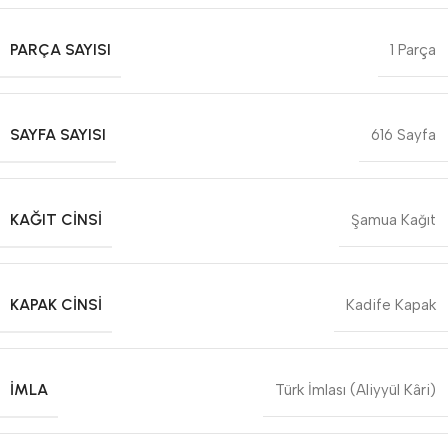
PARÇA SAYISI
1 Parça
SAYFA SAYISI
616 Sayfa
KAĞIT CINSI
Şamua Kağıt
KAPAK CINSI
Kadife Kapak
İMLA
Türk İmlası (Aliyyül Kâri)