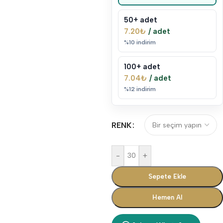
50+ adet
7.20
₺
/ adet
%10 indirim
100+ adet
7.04
₺
/ adet
%12 indirim
RENK
-
+
Sepete Ekle
Hemen Al