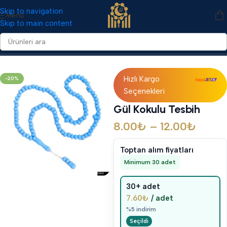
Skip to navigation
Menü
Skip to main content
Ana Sayfa
/
Mevlid Hediyelikleri
/
Tesbihler
Hızlı Kargo
-20%
Seçenekleri
Gül Kokulu Tesbih
8.00
₺
–
12.00
₺
Toptan alım fiyatları
Minimum 30 adet
30+ adet
7.60
₺
/ adet
%5 indirim