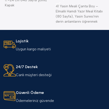
Kapak
41 Yasin Meali Çanta Boy –
K
Elmalılı Hamdi Yazır Meal Kitabı
—
(80 Sayfa), Yasin Suresi’nin
(
derin anlamlarını öğrenmek
B
isteyenler için
Lojistik
Uygun kargo maliyeti
24/7 Destek
Canlı müşteri desteği
Güvenli Ödeme
Ödemeleriniz güvende