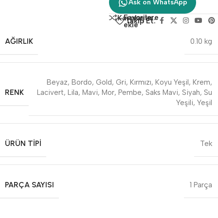
Ask on WhatsApp
Favorilere
Karşılaştır
Takip Et:
ekle
AĞIRLIK
0.10 kg
Beyaz
,
Bordo
,
Gold
,
Gri
,
Kırmızı
,
Koyu Yeşil
,
Krem
,
RENK
Lacivert
,
Lila
,
Mavi
,
Mor
,
Pembe
,
Saks Mavi
,
Siyah
,
Su
Yeşili
,
Yeşil
ÜRÜN TIPI
Tek
PARÇA SAYISI
1 Parça