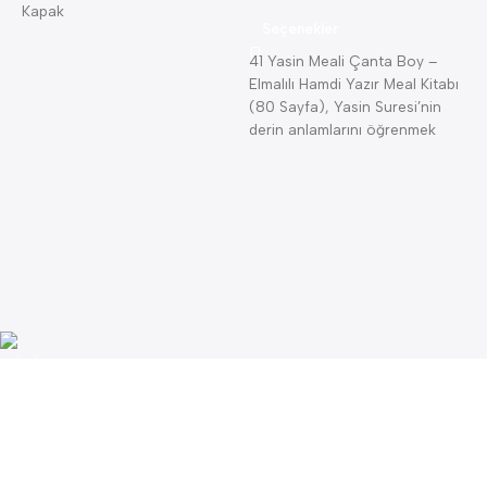
Kapak
Seçenekler
41 Yasin Meali Çanta Boy –
8
Elmalılı Hamdi Yazır Meal Kitabı
A
(80 Sayfa), Yasin Suresi’nin
4
A
derin anlamlarını öğrenmek
K
isteyenler için
K
K
—
(
B
Lojistik
Uygun kargo maliyeti