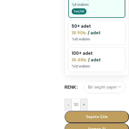
%5 indirim
50+ adet
18.90
₺
/ adet
%10 indirim
100+ adet
18.48
₺
/ adet
%12 indirim
RENK
-
+
Sepete Ekle
Hemen Al