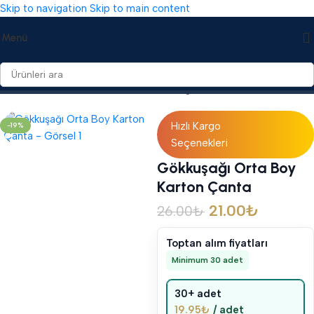
Skip to navigation
Skip to main content
Menü
Ana Sayfa
/
Mevlid Hediyelikleri
/
Karton Çantalar
Hızlı Kargo
-19%
Seçenekleri
Gökkuşağı Orta Boy
Karton Çanta
21.00
₺
26.00
₺
Toptan alım fiyatları
Minimum 30 adet
30+ adet
19.95
₺
/ adet