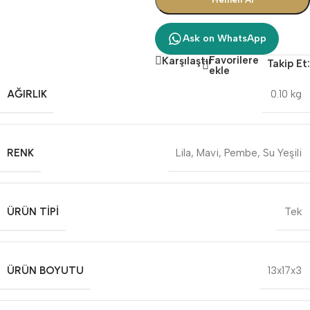
Ask on WhatsApp
Favorilere
Karşılaştır
Takip Et:
ekle
AĞIRLIK
0.10 kg
RENK
Lila
,
Mavi
,
Pembe
,
Su Yeşili
ÜRÜN TIPI
Tek
ÜRÜN BOYUTU
13x17x3