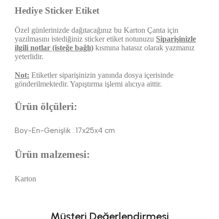
Hediye Sticker Etiket
Özel günlerinizde dağıtacağınız bu Karton Çanta için
yazılmasını istediğiniz sticker etiket notunuzu
Siparişinizle
ilgili notlar (isteğe bağlı)
kısmına hatasız olarak yazmanız
yeterlidir.
Not:
Etiketler siparişinizin yanında dosya içerisinde
gönderilmektedir. Yapıştırma işlemi alıcıya aittir.
Ürün ölçüleri:
Boy-En-Genişlik : 17x25x4 cm
Ürün malzemesi:
Karton
Müşteri Değerlendirmesi