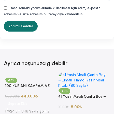
Daha sonraki yorumlarımda kullanılması için adım, e-posta
adresim ve site adresim bu tarayıcıya kaydedilsin.
Ayrıca hoşunuza gidebilir
-20%
100 KUR’ANİ KAVRAM VE
YORUMLARI AHMET AKGÜL
-20%
448.00
₺
560.00
₺
41 Yasin Meali Çanta Boy –
Elmalılı Hamdi Yazır Meal
Sepete Ekle
8.00
₺
Kitabı (80 Sayfa)
10.00
₺
17×24 cm 848 Sayfa Şömiz