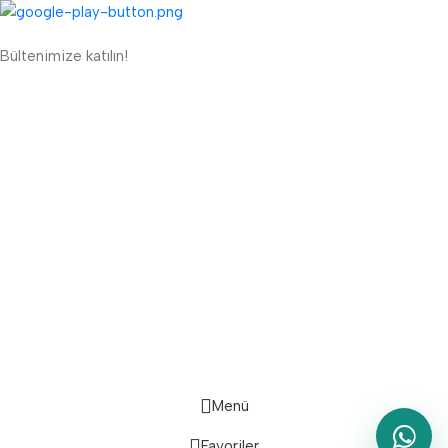
Bültenimize katılın!
ETBİS'e Kayıtlı Güvenli Site
Güvenli Ödeme Sistemi:
Lojistik Firmaları:
Bizi Takip Edin:
Menü
Favoriler