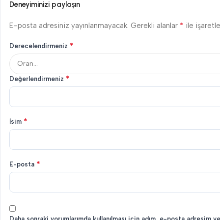
Deneyiminizi paylaşın
*
E-posta adresiniz yayınlanmayacak.
Gerekli alanlar
ile işaretl
*
Derecelendirmeniz
*
Değerlendirmeniz
*
İsim
*
E-posta
Daha sonraki yorumlarımda kullanılması için adım, e-posta adresim ve