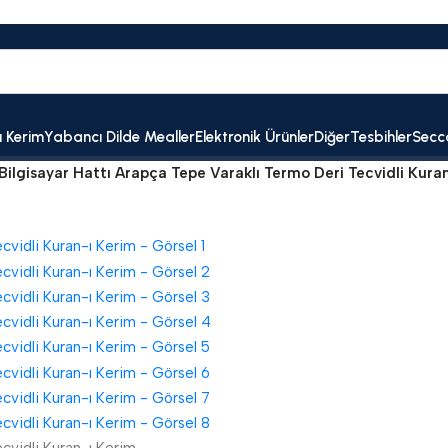
ı Kerim
Yabancı Dilde Mealler
Elektronik Ürünler
Diğer
Tesbihler
Secc
Bilgisayar Hattı Arapça Tepe Varaklı Termo Deri Tecvidli Kura