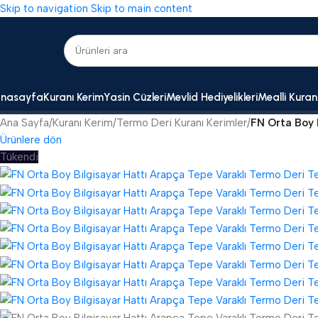
Skip to navigation
Skip to main content
nasayfa
Kuranı Kerim
Yasin Cüzleri
Mevlid Hediyelikleri
Mealli Kuran
Ana Sayfa
/
Kuranı Kerim
/
Termo Deri Kuranı Kerimler
/
FN Orta Boy 
Ürünlere dön
Tükendi