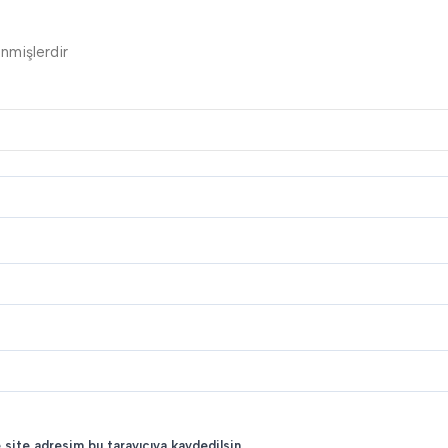
enmişlerdir
 site adresim bu tarayıcıya kaydedilsin.