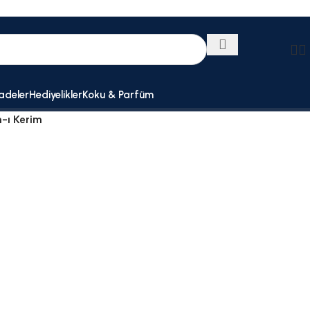
adeler
Hediyelikler
Koku & Parfüm
n-ı Kerim