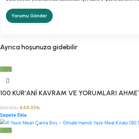
Ayrıca hoşunuza gidebilir
-20%
100 KUR’ANİ KAVRAM VE YORUMLARI AHME
448.00
₺
560.00
₺
Sepete Ekle
-20%