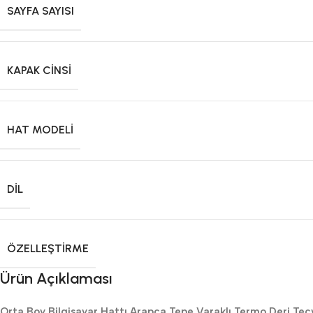
SAYFA SAYISI
KAPAK CINSI
HAT MODELI
DIL
ÖZELLEŞTIRME
Ürün Açıklaması
Orta Boy Bilgisayar Hattı Arapça Tepe Varaklı Termo Deri Tecv