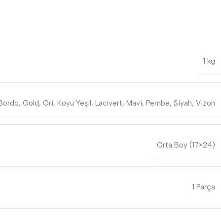
1 kg
Bordo
,
Gold
,
Gri
,
Koyu Yeşil
,
Lacivert
,
Mavi
,
Pembe
,
Siyah
,
Vizon
Orta Boy (17×24)
1 Parça