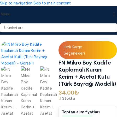
Skip to navigation
Skip to main content
Menü
Ana Sayfa
/
Kuranı Kerim
/
Kadife Kuranı Kerimler
Hızlı Kargo
Seçenekleri
FN Mikro Boy Kadife
Kaplamalı Kuranı
Kerim + Asetat Kutu
(Türk Bayrağı Modelli)
34.00
₺
Stokta
Toptan alım fiyatları