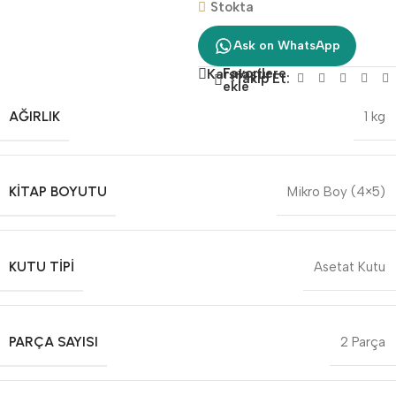
Stokta
Ask on WhatsApp
Favorilere
Karşılaştır
Takip Et:
ekle
AĞIRLIK
1 kg
KITAP BOYUTU
Mikro Boy (4×5)
KUTU TIPI
Asetat Kutu
PARÇA SAYISI
2 Parça