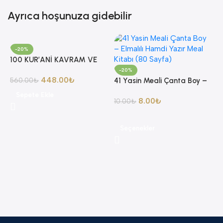
Ayrıca hoşunuza gidebilir
-20%
100 KUR’ANİ KAVRAM VE
YORUMLARI AHMET AKGÜL
-20%
448.00
₺
560.00
₺
41 Yasin Meali Çanta Boy –
Elmalılı Hamdi Yazır Meal
Sepete Ekle
8.00
₺
Kitabı (80 Sayfa)
10.00
₺
Seçenekler
8
A
4
A
K
K