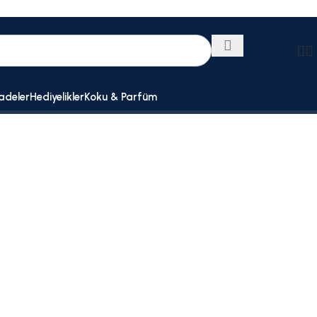
adeler
Hediyelikler
Koku & Parfüm