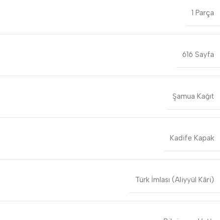
1 Parça
616 Sayfa
Şamua Kağıt
Kadife Kapak
Türk İmlası (Aliyyül Kâri)