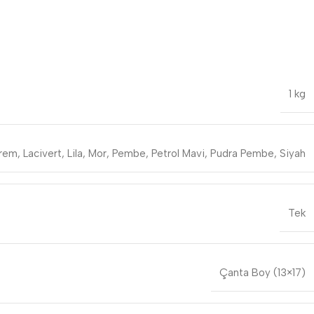
1 kg
rem
,
Lacivert
,
Lila
,
Mor
,
Pembe
,
Petrol Mavi
,
Pudra Pembe
,
Siyah
Tek
Çanta Boy (13×17)