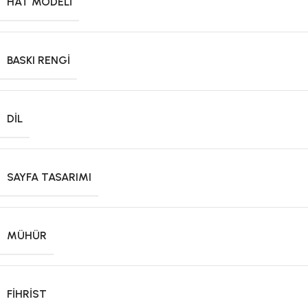
HAT MODELI
BASKI RENGI
DIL
SAYFA TASARIMI
MÜHÜR
FIHRIST