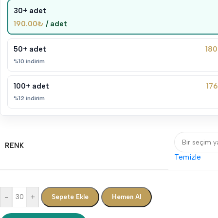
30+ adet
190.00
₺
/ adet
50+ adet
180
%10 indirim
100+ adet
176
%12 indirim
RENK
Temizle
-
+
Sepete Ekle
Hemen Al