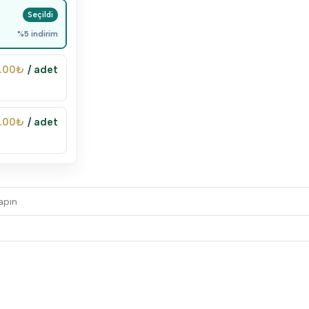
%5 indirim
.00
₺
/ adet
.00
₺
/ adet