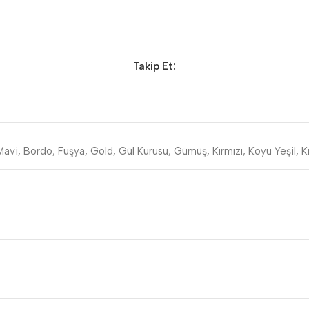
Takip Et:
Mavi
,
Bordo
,
Fuşya
,
Gold
,
Gül Kurusu
,
Gümüş
,
Kırmızı
,
Koyu Yeşil
,
K