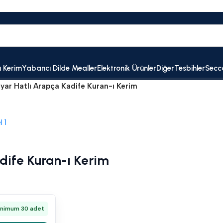
ı Kerim
Yabancı Dilde Mealler
Elektronik Ürünler
Diğer
Tesbihler
Secc
yar Hatlı Arapça Kadife Kuran-ı Kerim
dife Kuran-ı Kerim
inimum 30 adet