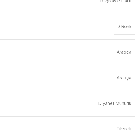
Bilgisayar Hattı
2 Renk
Arapça
Arapça
Diyanet Mühürlü
Fihristli