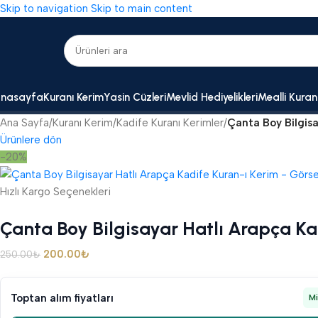
Skip to navigation
Skip to main content
nasayfa
Kuranı Kerim
Yasin Cüzleri
Mevlid Hediyelikleri
Mealli Kuran
Ana Sayfa
/
Kuranı Kerim
/
Kadife Kuranı Kerimler
/
Çanta Boy Bilgisa
Ürünlere dön
-20%
Hızlı Kargo Seçenekleri
Çanta Boy Bilgisayar Hatlı Arapça Ka
200.00
₺
250.00
₺
Toptan alım fiyatları
M