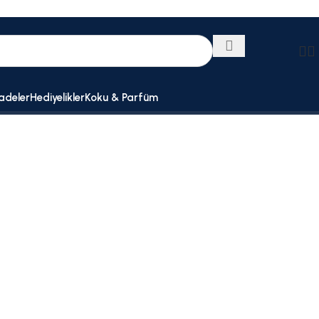
adeler
Hediyelikler
Koku & Parfüm