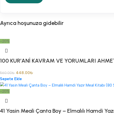
Ayrıca hoşunuza gidebilir
-20%
100 KUR’ANİ KAVRAM VE YORUMLARI AHME
448.00
₺
560.00
₺
Sepete Ekle
-20%
41 Yasin Meali Çanta Boy – Elmalılı Hamdi Yaz