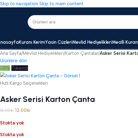
Skip to navigation
Skip to main content
nasayfa
Kuranı Kerim
Yasin Cüzleri
Mevlid Hediyelikleri
Mealli Kuran
Ana Sayfa
/
Mevlid Hediyelikleri
/
Karton Çantalar
/
Asker Serisi Kar
Ürünlere dön
-19%
Tükendi
Hızlı Kargo Seçenekleri
Asker Serisi Karton Çanta
13.00
₺
16.00
₺
Stokta yok
Stokta yok