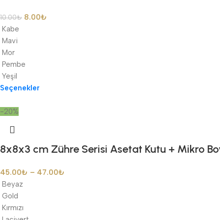
8.00
₺
10.00
₺
Kabe
Mavi
Mor
Pembe
Yeşil
Seçenekler
-20%
8x8x3 cm Zühre Serisi Asetat Kutu + Mikro Boy
45.00
₺
–
47.00
₺
Beyaz
Gold
Kırmızı
Lacivert