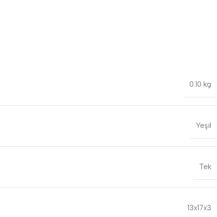
0.10 kg
Yeşil
Tek
13x17x3