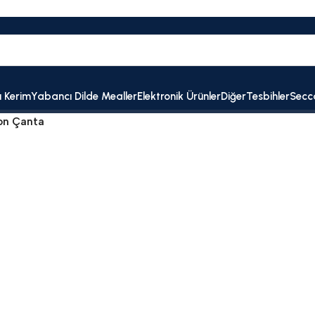
ı Kerim
Yabancı Dilde Mealler
Elektronik Ürünler
Diğer
Tesbihler
Secc
ton Çanta