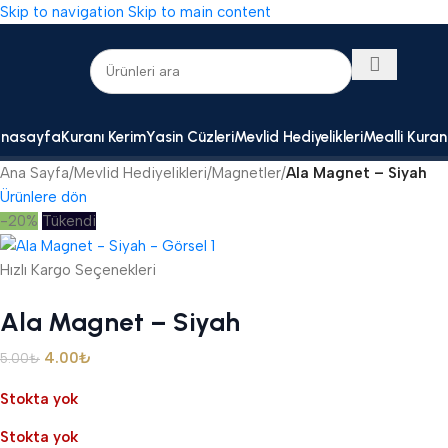
Skip to navigation
Skip to main content
nasayfa
Kuranı Kerim
Yasin Cüzleri
Mevlid Hediyelikleri
Mealli Kuran
Ana Sayfa
/
Mevlid Hediyelikleri
/
Magnetler
/
Ala Magnet – Siyah
Ürünlere dön
-20%
Tükendi
Hızlı Kargo Seçenekleri
Ala Magnet – Siyah
4.00
₺
5.00
₺
Stokta yok
Stokta yok