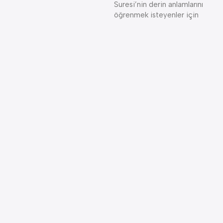
Suresi’nin derin anlamlarını
öğrenmek isteyenler için
B
G