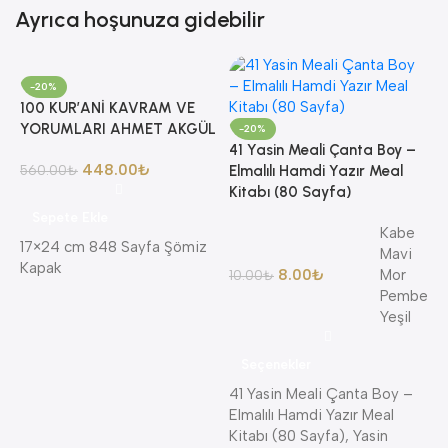
Ayrıca hoşunuza gidebilir
-20%
100 KUR’ANİ KAVRAM VE
YORUMLARI AHMET AKGÜL
-20%
41 Yasin Meali Çanta Boy –
448.00
₺
560.00
₺
Elmalılı Hamdi Yazır Meal
Kitabı (80 Sayfa)
Sepete Ekle
Kabe
17×24 cm 848 Sayfa Şömiz
Mavi
Kapak
8.00
₺
Mor
10.00
₺
8
Pembe
A
Yeşil
A
K
Seçenekler
K
41 Yasin Meali Çanta Boy –
4
Elmalılı Hamdi Yazır Meal
Kitabı (80 Sayfa), Yasin