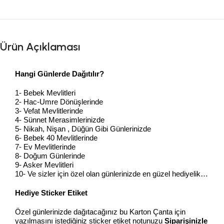
Ürün Açıklaması
Hangi Günlerde Dağıtılır?
1- Bebek Mevlitleri
2- Hac-Umre Dönüşlerinde
3- Vefat Mevlitlerinde
4- Sünnet Merasimlerinizde
5- Nikah, Nişan , Düğün Gibi Günlerinizde
6- Bebek 40 Mevlitlerinde
7- Ev Mevlitlerinde
8- Doğum Günlerinde
9- Asker Mevlitleri
10- Ve sizler için özel olan günlerinizde en güzel hediyelik…
Hediye Sticker Etiket
Özel günlerinizde dağıtacağınız bu Karton Çanta için
yazılmasını istediğiniz sticker etiket notunuzu
Siparişinizle