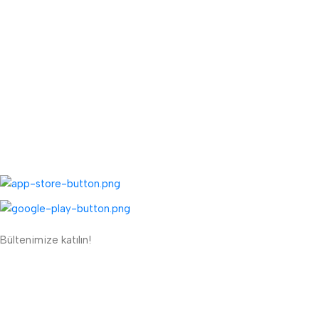
Fiyat Teklifi Al
Toptan Kargo Ücreti
TOPTAN MENÜ
Toptan Müşteri Kaydı
Toptan Sipariş Formu
UYGULAMALARIMIZ:
Bültenimize katılın!
ETBİS'e Kayıtlı Güvenli Site
Güvenli Ödeme Sistemi: