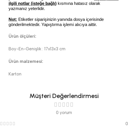
ilgili notlar (isteğe bağlı)
kısmına hatasız olarak
yazmanız yeterlidir.
Not:
Etiketler siparişinizin yanında dosya içerisinde
gönderilmektedir. Yapıştırma işlemi alıcıya aittir.
Ürün ölçüleri:
Boy-En-Genişlik : 17x13x3 cm
Ürün malzemesi:
Karton
Müşteri Değerlendirmesi
0 yorum
0