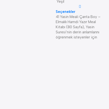
Yeşil
K
K
Seçenekler
41 Yasin Meali Çanta Boy –
4
Elmalılı Hamdi Yazır Meal
Kitabı (80 Sayfa), Yasin
Suresi’nin derin anlamlarını
öğrenmek isteyenler için
B