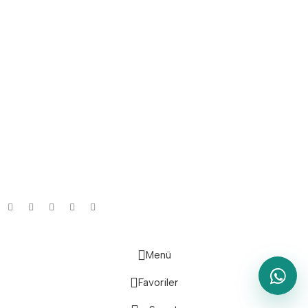
ETBİS'e Kayıtlı Güvenli Site
Güvenli Ödeme Sistemi:
Lojistik Firmaları:
Bizi Takip Edin:
Menü
Favoriler