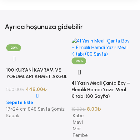
Ayrıca hoşunuza gidebilir
-20%
-20%
100 KUR’ANİ KAVRAM VE
YORUMLARI AHMET AKGÜL
41 Yasin Meali Çanta Boy –
448.00
₺
560.00
₺
Elmalılı Hamdi Yazır Meal
Kitabı (80 Sayfa)
Sepete Ekle
17×24 cm 848 Sayfa Şömiz
8.00
₺
10.00
₺
Kapak
Kabe
Mavi
8
Mor
A
Pembe
A