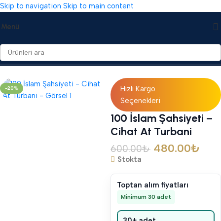
Skip to navigation
Skip to main content
Menü
Ana Sayfa
/
Diğer Yayınlar
/
Yabancı Dilde Kitaplar
Hızlı Kargo
-20%
Seçenekleri
100 İslam Şahsiyeti –
Cihat At Turbani
480.00
₺
600.00
₺
Stokta
Toptan alım fiyatları
Minimum 30 adet
30+ adet