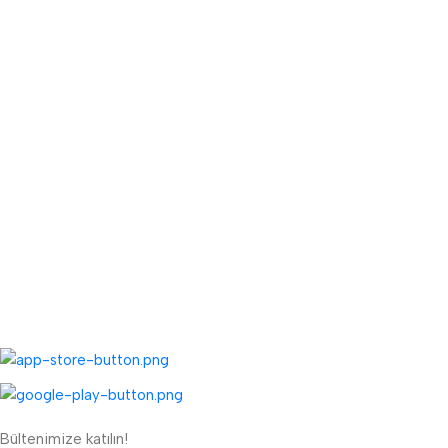
Havale Bildirim Formu
Sipariş Takibi
Toptan Kayıt Bilgilendirme
Fiyat Teklifi Al
Toptan Kargo Ücreti
TOPTAN MENÜ
Toptan Müşteri Kaydı
Toptan Sipariş Formu
UYGULAMALARIMIZ:
Bültenimize katılın!