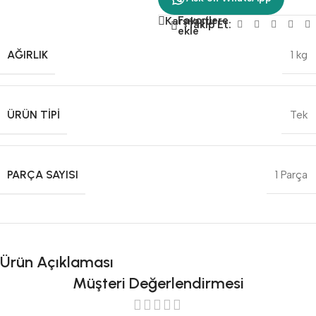
Favorilere
Karşılaştır
Takip Et:
ekle
AĞIRLIK
1 kg
ÜRÜN TIPI
Tek
PARÇA SAYISI
1 Parça
Ürün Açıklaması
Müşteri Değerlendirmesi