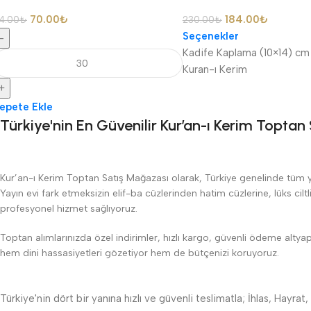
70.00
₺
184.00
₺
4.00
₺
230.00
₺
Seçenekler
-
Kadife Kaplama (10×14) c
Kuran-ı Kerim
+
epete Ekle
Türkiye'nin En Güvenilir Kur’an-ı Kerim Topta
Kur’an-ı Kerim Toptan Satış Mağazası olarak, Türkiye genelinde tüm yayın
Yayın evi fark etmeksizin elif-ba cüzlerinden hatim cüzlerine, lüks cilt
profesyonel hizmet sağlıyoruz.
Toptan alımlarınızda özel indirimler, hızlı kargo, güvenli ödeme altya
hem dini hassasiyetleri gözetiyor hem de bütçenizi koruyoruz.
Türkiye'nin dört bir yanına hızlı ve güvenli teslimatla; İhlas, Hayrat,