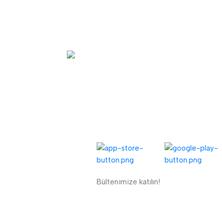
Hızlı Teslimat.
Ertesi gün kargo
UYGULAMALARIMIZ:
ENÜ
eri Kaydı
riş Formu
Bültenimize katılın!
ETBİS'e Kayıtlı Güvenli Site