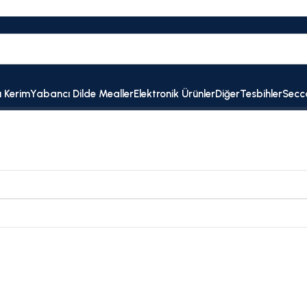
ı Kerim
Yabancı Dilde Mealler
Elektronik Ürünler
Diğer
Tesbihler
Secc