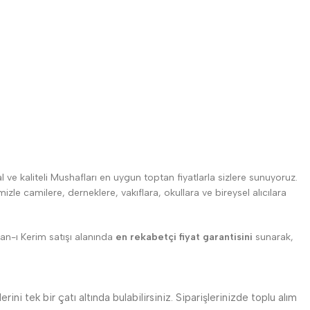
l ve kaliteli Mushafları en uygun toptan fiyatlarla sizlere sunuyoruz.
zle camilere, derneklere, vakıflara, okullara ve bireysel alıcılara
’an-ı Kerim satışı alanında
en rekabetçi fiyat garantisini
sunarak,
ini tek bir çatı altında bulabilirsiniz. Siparişlerinizde toplu alım