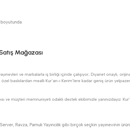
m boyutunda
n Satış Mağazası
evleri ve markalarla iş birliği içinde çalışıyor; Diyanet onaylı, orijina
li özel baskılardan mealli Kur’an-ı Kerim’lere kadar geniş ürün yelpazemi
pısı ve müşteri memnuniyeti odaklı destek ekibimizle yanınızdayız. Kur
 Server, Ravza, Pamuk Yayıncılık gibi birçok seçkin yayınevinin ürünler