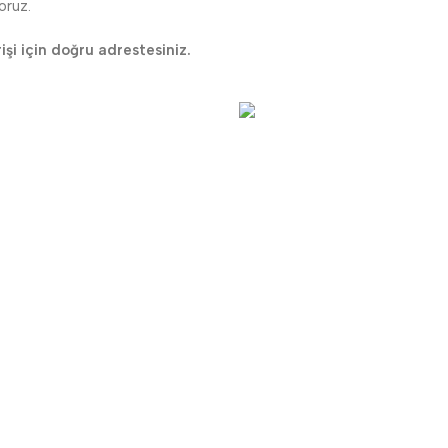
oruz.
rişi için doğru adrestesiniz.
Güvenli Ödeme
desteği
Ödemeleriniz güvende
ÖNEMLİ BİLGİLER
TOPTAN M
Havale Bildirim Formu
Toptan Müşt
Sipariş Takibi
Toptan Sipa
Toptan Kayıt Bilgilendirme
Fiyat Teklifi Al
Toptan Kargo Ücreti