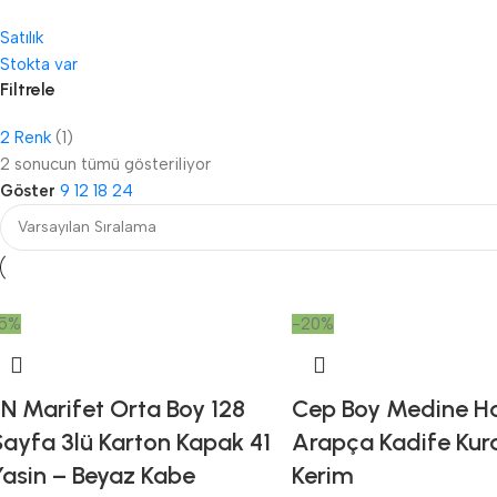
Satılık
Stokta var
Filtrele
2 Renk
(1)
2 sonucun tümü gösteriliyor
Göster
9
12
18
24
5%
-20%
FN Marifet Orta Boy 128
Cep Boy Medine Ha
Sayfa 3lü Karton Kapak 41
Arapça Kadife Kur
Yasin – Beyaz Kabe
Kerim