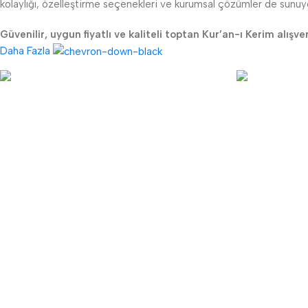
kolaylığı, özelleştirme seçenekleri ve kurumsal çözümler de sunuy
Güvenilir, uygun fiyatlı ve kaliteli toptan Kur’an-ı Kerim alışve
Daha Fazla
Lojistik
24/7 Destek
Uygun kargo maliyeti
Canlı müşteri 
TKK
YARDIMCI LİNKLER
Sipariş Takibi
Garanti ve İade Koşulları
Hesap Numaraları
Gizlilik ve Güvenlik
Hakkımızda
KVKK Bilgilendirme Metni
İletişim
Mesafeli Satış Sözleşmesi
Haberler
Üyelik Sözleşmesi