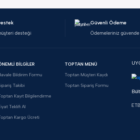
Destek
Güvenli Ödeme
müşteri desteği
Ödemeleriniz güvende
UY
ÖNEMLİ BİLGİLER
TOPTAN MENÜ
Havale Bildirim Formu
Toptan Müşteri Kaydı
ipariş Takibi
Toptan Sipariş Formu
Bült
Toptan Kayıt Bilgilendirme
ETBİ
iyat Teklifi Al
Toptan Kargo Ücreti