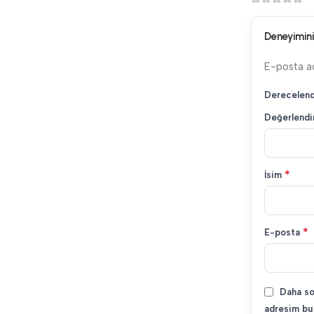
Deneyimini
E-posta a
Derecelen
Değerlend
*
İsim
*
E-posta
Daha so
adresim bu 