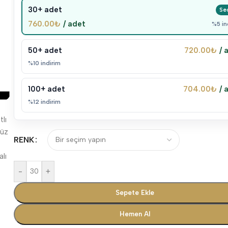
30+ adet
760.00
₺
/ adet
%5 in
50+ adet
720.00
₺
/ 
%10 indirim
100+ adet
704.00
₺
/ 
%12 indirim
RENK
-
+
Sepete Ekle
Hemen Al