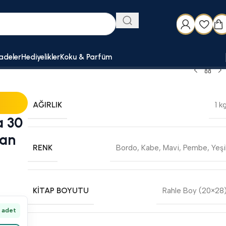
adeler
Hediyelikler
Koku & Parfüm
AĞIRLIK
1 k
a 30
ran
RENK
Bordo
,
Kabe
,
Mavi
,
Pembe
,
Yeşi
KITAP BOYUTU
Rahle Boy (20×28
 adet