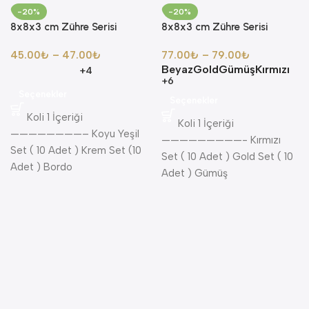
-20%
-20%
8x8x3 cm Zühre Serisi
8x8x3 cm Zühre Serisi
Asetat Kutu + Mikro Boy
Asetat Kutu + Plastik İnci
45.00
₺
–
47.00
₺
77.00
₺
–
79.00
₺
Arapça Tek Sayfa Püsküllü
Tesbih + Taş Süslü
Beyaz
Gold
Gümüş
Kırmızı
Kadife Kuran-ı Kerim + Gül
Zikirmatik Seti
+4
+6
Kokulu Tesbih Seti
Seçenekler
Seçenekler
Koli 1 İçeriği
Koli 1 İçeriği
————————– Koyu Yeşil
—————————- Kırmızı
Set ( 10 Adet ) Krem Set (10
Set ( 10 Adet ) Gold Set ( 10
Adet ) Bordo
Adet ) Gümüş