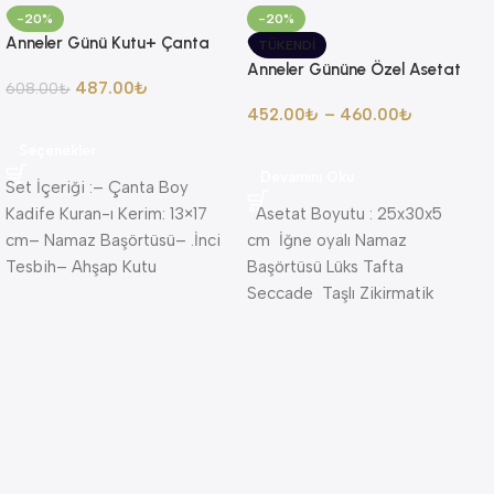
-20%
-20%
Anneler Günü Kutu+ Çanta
TÜKENDI
Kadife Kuran + Başörtüsü +
Anneler Gününe Özel Asetat
487.00
₺
İnci Tesbih – 168124
608.00
₺
Kutu İçerisinde Seccade
452.00
₺
–
460.00
₺
Namaz Başörtüsü Seti
Seçenekler
Devamını Oku
Set İçeriği :– Çanta Boy
Kadife Kuran-ı Kerim: 13×17
Asetat Boyutu : 25x30x5
cm– Namaz Başörtüsü– .İnci
cm İğne oyalı Namaz
Tesbih– Ahşap Kutu
Başörtüsü Lüks Tafta
(25*21*5)
Seccade Taşlı Zikirmatik
İnci Tesbih Canım Annem
yazılı