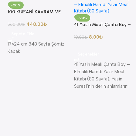
-20%
100 KUR’ANİ KAVRAM VE
YORUMLARI AHMET AKGÜL
-20%
448.00
₺
560.00
₺
41 Yasin Meali Çanta Boy –
Elmalılı Hamdi Yazır Meal
Sepete Ekle
8.00
₺
Kitabı (80 Sayfa)
10.00
₺
17×24 cm 848 Sayfa Şömiz
Kapak
Seçenekler
41 Yasin Meali Çanta Boy –
Elmalılı Hamdi Yazır Meal
Kitabı (80 Sayfa), Yasin
Suresi’nin derin anlamlarını
öğrenmek isteyenler için