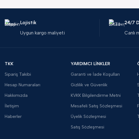
Lojistik
24/7 
Uygun kargo maliyeti
Canlı 
TKK
YARDIMCI LİNKLER
Sipariş Takibi
Garanti ve İade Koşulları
Hesap Numaraları
Gizlilik ve Güvenlik
S
Hakkımızda
KVKK Bilgilendirme Metni
İletişim
Mesafeli Satış Sözleşmesi
F
Haberler
Üyelik Sözleşmesi
Satış Sözleşmesi