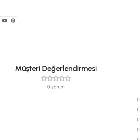
Müşteri Değerlendirmesi
0 yorum
0
0
0
0
0