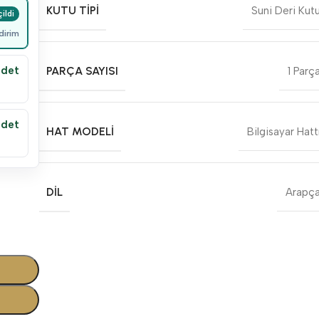
KUTU TIPI
Suni Deri Kut
dirim
adet
PARÇA SAYISI
1 Parç
adet
HAT MODELI
Bilgisayar Hatt
DIL
Arapç