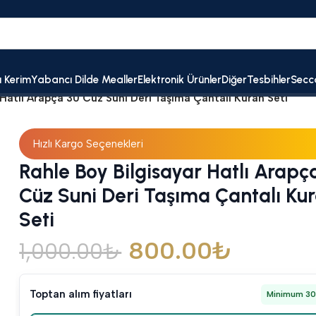
ı Kerim
Yabancı Dilde Mealler
Elektronik Ürünler
Diğer
Tesbihler
Secc
 Hatlı Arapça 30 Cüz Suni Deri Taşıma Çantalı Kuran Seti
Hızlı Kargo Seçenekleri
Rahle Boy Bilgisayar Hatlı Arapç
Cüz Suni Deri Taşıma Çantalı Ku
Seti
800.00
₺
1,000.00
₺
Toptan alım fiyatları
Minimum 30