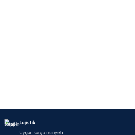
sunuyoruz.
Güvenilir, uygun fiyatlı ve kaliteli toptan Kur’an-ı Kerim
alışverişi için doğru adrestesiniz.
Lojistik
Uygun kargo maliyeti