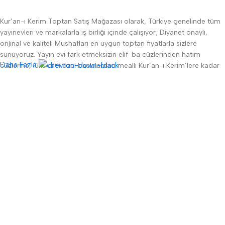
Kur’an-ı Kerim Toptan Satış Mağazası olarak, Türkiye genelinde tüm
yayınevleri ve markalarla iş birliği içinde çalışıyor; Diyanet onaylı,
orijinal ve kaliteli Mushafları en uygun toptan fiyatlarla sizlere
sunuyoruz. Yayın evi fark etmeksizin elif-ba cüzlerinden hatim
Daha Fazla
cüzlerine, lüks ciltli özel baskılardan mealli Kur’an-ı Kerim’lere kadar
geniş ürün yelpazemizle camilere, derneklere, vakıflara, okullara ve
bireysel alıcılara profesyonel hizmet sağlıyoruz.
Toptan alımlarınızda özel indirimler, hızlı kargo, güvenli ödeme
altyapısı ve müşteri memnuniyeti odaklı destek ekibimizle
yanınızdayız. Kur’an-ı Kerim satışı alanında
en rekabetçi fiyat
garantisini
sunarak, hem dini hassasiyetleri gözetiyor hem de
bütçenizi koruyoruz.
Türkiye'nin dört bir yanına hızlı ve güvenli teslimatla; İhlas, Hayrat,
Server, Ravza, Pamuk Yayıncılık gibi birçok seçkin yayınevinin
ürünlerini tek bir çatı altında bulabilirsiniz. Siparişlerinizde toplu
alım kolaylığı, özelleştirme seçenekleri ve kurumsal çözümler de